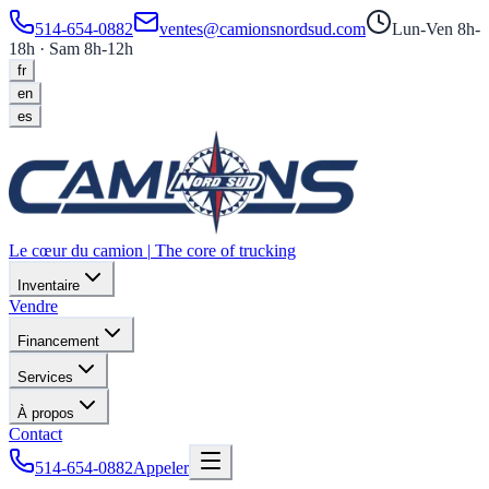
514-654-0882
ventes@camionsnordsud.com
Lun-Ven 8h-
18h · Sam 8h-12h
fr
en
es
Le cœur du camion
|
The core of trucking
Inventaire
Vendre
Financement
Services
À propos
Contact
514-654-0882
Appeler