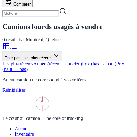
Comparer
Camions lourds usagés à vendre
0
résultats · Montréal, Québec
Trier par :
Les plus récents
Les plus récents
Année (récent → ancien)
Prix (bas → haut)
Prix
(haut → bas)
Aucun camion ne correspond à vos critères.
Réinitialiser
Le cœur du camion
|
The core of trucking
Accueil
Inventaire