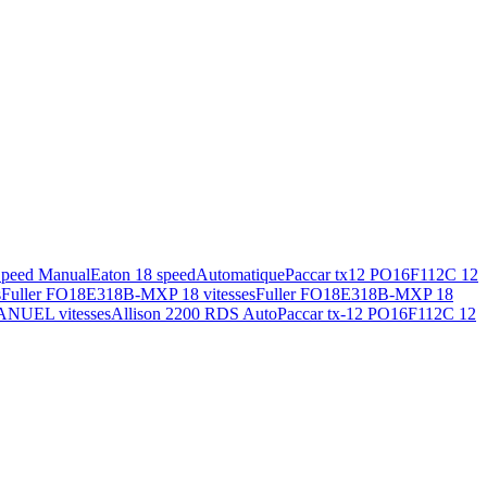
Speed Manual
Eaton 18 speed
Automatique
Paccar tx12 PO16F112C 12
s
Fuller FO18E318B-MXP 18 vitesses
Fuller FO18E318B-MXP 18
ANUEL vitesses
Allison 2200 RDS Auto
Paccar tx-12 PO16F112C 12