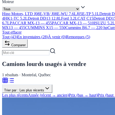
Moteur
Hino Motors, LTD J08E-VB/ J08E-WU 7.6L
J05E-TP 5.1L
Detroit 
4HK1-TC 5.2L
Detroit DD13 12.8L
Ford 3.2L
CAT C15
Detroit DD1
6.7L
PACCAR MX-13 — 455
PACCAR MX-13 — 510
ISUZU 5.2
MX13 — 455
CUMMINS X15 — 550
Cummins B6.7 — 220 hp
Cumm
Tout effacer
Tout
(
43
)
En inventaires
(
28
)
À venir
(
0
)
Remorques
(
5
)
Comparer
Camions lourds usagés à vendre
1
résultats · Montréal, Québec
Trier par :
Les plus récents
Les plus récents
Année (récent → ancien)
Prix (bas → haut)
Prix (haut