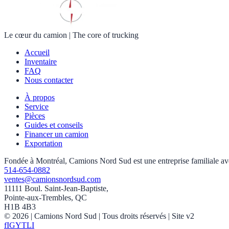
Le cœur du camion
|
The core of trucking
Accueil
Inventaire
FAQ
Nous contacter
À propos
Service
Pièces
Guides et conseils
Financer un camion
Exportation
Fondée à Montréal, Camions Nord Sud est une entreprise familiale avec 
514-654-0882
ventes@camionsnordsud.com
11111 Boul. Saint-Jean-Baptiste,
Pointe-aux-Trembles, QC
H1B 4B3
©
2026
| Camions Nord Sud |
Tous droits réservés
| Site v2
f
IG
YT
LI