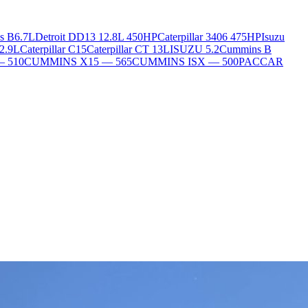
s B6.7L
Detroit DD13 12.8L 450HP
Caterpillar 3406 475HP
Isuzu
2.9L
Caterpillar C15
Caterpillar CT 13L
ISUZU 5.2
Cummins B
— 510
CUMMINS X15 — 565
CUMMINS ISX — 500
PACCAR