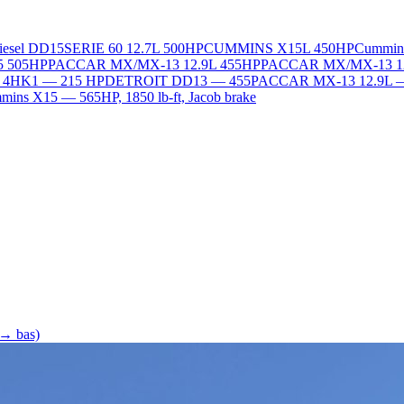
Diesel DD15
SERIE 60 12.7L 500HP
CUMMINS X15L 450HP
Cummin
5 505HP
PACCAR MX/MX-13 12.9L 455HP
PACCAR MX/MX-13 1
L 4HK1 — 215 HP
DETROIT DD13 — 455
PACCAR MX-13 12.9L 
ins X15 — 565HP, 1850 lb-ft, Jacob brake
 → bas)