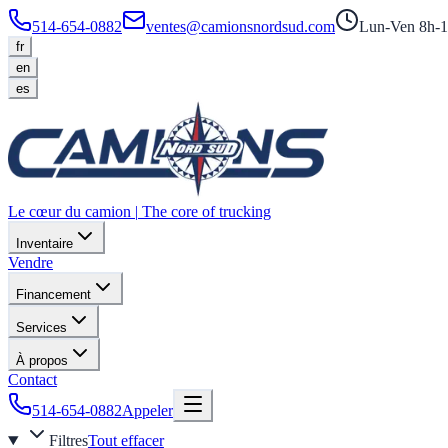
514-654-0882
ventes@camionsnordsud.com
Lun-Ven 8h-1
fr
en
es
Le cœur du camion
|
The core of trucking
Inventaire
Vendre
Financement
Services
À propos
Contact
514-654-0882
Appeler
Filtres
Tout effacer