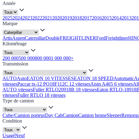
Année
2025
2024
2023
2022
2021
2020
2019
2018
2017
2016
2015
2014
2013
201
Marque
Artis
Aspen
Caterpillar
Double
FREIGHTLINER
Ford
Freightliner
HIN
Kilométrage
200 000
500 000
800 000
1 000 000+
Transmission
AUTO
Auto
EATON 10 VITESSES
EATON 18 SPEED
Automatic
A
vitesses
Paccar tx-12 PO18F112C 12 vitesses
Aisin A465 6 vitesses
Al
AUTO vitesses
Fuller RTLO20918B 18 vitesses
Eaton RTLO-18918B 
vitesses
Fuller RTLO 18 vitesses
Type de camion
Cube/Camion porteur
Day Cab
Camion
Camion benne
Sleeper
Remorq
Condition
Usagé
Neuf