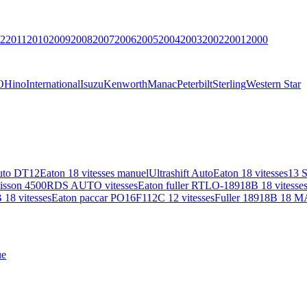
2
2011
2010
2009
2008
2007
2006
2005
2004
2003
2002
2001
2000
O
Hino
International
Isuzu
Kenworth
Manac
Peterbilt
Sterling
Western Star
uto DT12
Eaton 18 vitesses manuel
Ultrashift Auto
Eaton 18 vitesses
13 
lisson 4500RDS AUTO vitesses
Eaton fuller RTLO-18918B 18 vitesse
18 vitesses
Eaton paccar PO16F112C 12 vitesses
Fuller 18918B 18 M
ue