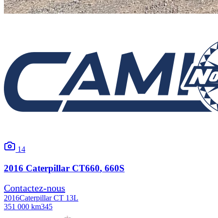
14
2016
Caterpillar
CT660
, 660S
Contactez-nous
2016
Caterpillar CT 13L
351 000 km
345