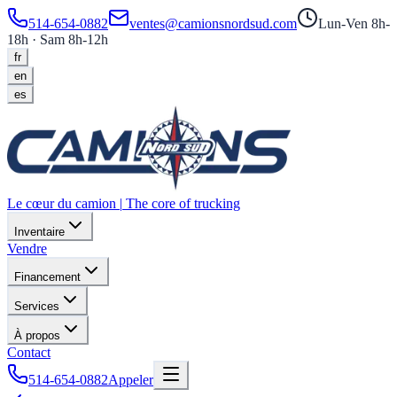
514-654-0882
ventes@camionsnordsud.com
Lun-Ven 8h-
18h · Sam 8h-12h
fr
en
es
Le cœur du camion
|
The core of trucking
Inventaire
Vendre
Financement
Services
À propos
Contact
514-654-0882
Appeler