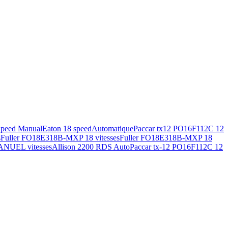
Speed Manual
Eaton 18 speed
Automatique
Paccar tx12 PO16F112C 12
s
Fuller FO18E318B-MXP 18 vitesses
Fuller FO18E318B-MXP 18
ANUEL vitesses
Allison 2200 RDS Auto
Paccar tx-12 PO16F112C 12