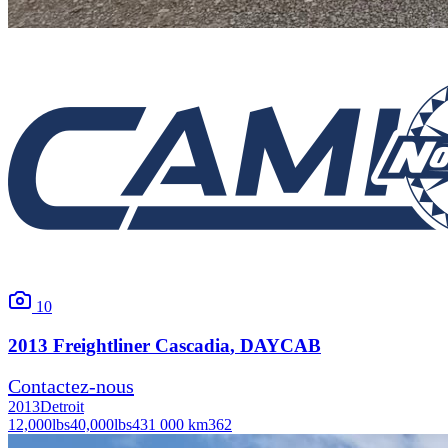
10
2013
Freightliner
Cascadia
, DAYCAB
Contactez-nous
2013
Detroit
12,000
lbs
40,000
lbs
431 000 km
362