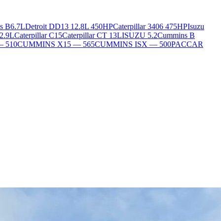
s B6.7L
Detroit DD13 12.8L 450HP
Caterpillar 3406 475HP
Isuzu
2.9L
Caterpillar C15
Caterpillar CT 13L
ISUZU 5.2
Cummins B
— 510
CUMMINS X15 — 565
CUMMINS ISX — 500
PACCAR