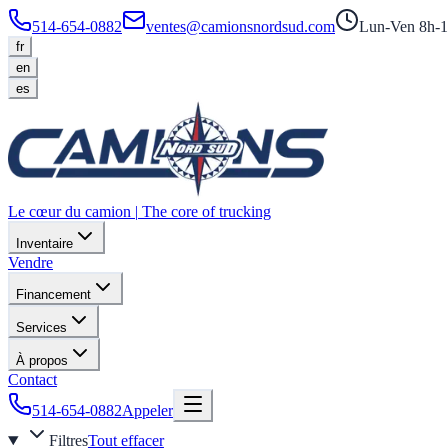
514-654-0882
ventes@camionsnordsud.com
Lun-Ven 8h-1
fr
en
es
Le cœur du camion
|
The core of trucking
Inventaire
Vendre
Financement
Services
À propos
Contact
514-654-0882
Appeler
Filtres
Tout effacer