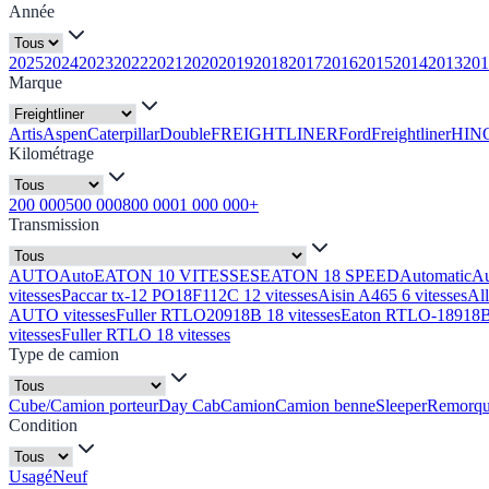
Année
2025
2024
2023
2022
2021
2020
2019
2018
2017
2016
2015
2014
2013
201
Marque
Artis
Aspen
Caterpillar
Double
FREIGHTLINER
Ford
Freightliner
HIN
Kilométrage
200 000
500 000
800 000
1 000 000+
Transmission
AUTO
Auto
EATON 10 VITESSES
EATON 18 SPEED
Automatic
A
vitesses
Paccar tx-12 PO18F112C 12 vitesses
Aisin A465 6 vitesses
Al
AUTO vitesses
Fuller RTLO20918B 18 vitesses
Eaton RTLO-18918B 
vitesses
Fuller RTLO 18 vitesses
Type de camion
Cube/Camion porteur
Day Cab
Camion
Camion benne
Sleeper
Remorq
Condition
Usagé
Neuf