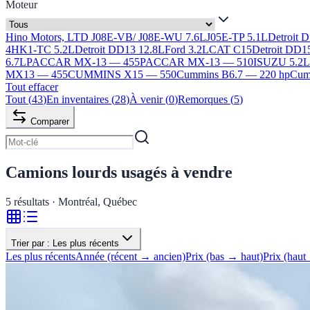
Moteur
Hino Motors, LTD J08E-VB/ J08E-WU 7.6L
J05E-TP 5.1L
Detroit 
4HK1-TC 5.2L
Detroit DD13 12.8L
Ford 3.2L
CAT C15
Detroit DD1
6.7L
PACCAR MX-13 — 455
PACCAR MX-13 — 510
ISUZU 5.2
MX13 — 455
CUMMINS X15 — 550
Cummins B6.7 — 220 hp
Cumm
Tout effacer
Tout
(
43
)
En inventaires
(
28
)
À venir
(
0
)
Remorques
(
5
)
Comparer
Camions lourds usagés à vendre
5
résultats · Montréal, Québec
Trier par :
Les plus récents
Les plus récents
Année (récent → ancien)
Prix (bas → haut)
Prix (haut