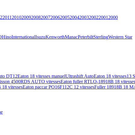
2
2011
2010
2009
2008
2007
2006
2005
2004
2003
2002
2001
2000
O
Hino
International
Isuzu
Kenworth
Manac
Peterbilt
Sterling
Western Star
uto DT12
Eaton 18 vitesses manuel
Ultrashift Auto
Eaton 18 vitesses
13 
lisson 4500RDS AUTO vitesses
Eaton fuller RTLO-18918B 18 vitesse
18 vitesses
Eaton paccar PO16F112C 12 vitesses
Fuller 18918B 18 M
ue