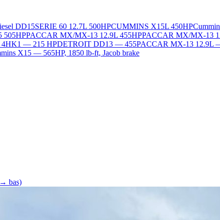
Diesel DD15
SERIE 60 12.7L 500HP
CUMMINS X15L 450HP
Cummin
5 505HP
PACCAR MX/MX-13 12.9L 455HP
PACCAR MX/MX-13 1
L 4HK1 — 215 HP
DETROIT DD13 — 455
PACCAR MX-13 12.9L 
ins X15 — 565HP, 1850 lb-ft, Jacob brake
 → bas)