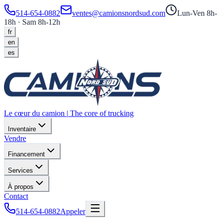
514-654-0882
ventes@camionsnordsud.com
Lun-Ven 8h-
18h · Sam 8h-12h
fr
en
es
Le cœur du camion
|
The core of trucking
Inventaire
Vendre
Financement
Services
À propos
Contact
514-654-0882
Appeler