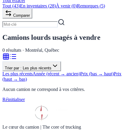
Tout effacer
Tout
(
43
)
En inventaires
(
28
)
À venir
(
0
)
Remorques
(
5
)
Comparer
Camions lourds usagés à vendre
0
résultats · Montréal, Québec
Trier par :
Les plus récents
Les plus récents
Année (récent → ancien)
Prix (bas → haut)
Prix
(haut → bas)
Aucun camion ne correspond à vos critères.
Réinitialiser
Le cœur du camion
|
The core of trucking