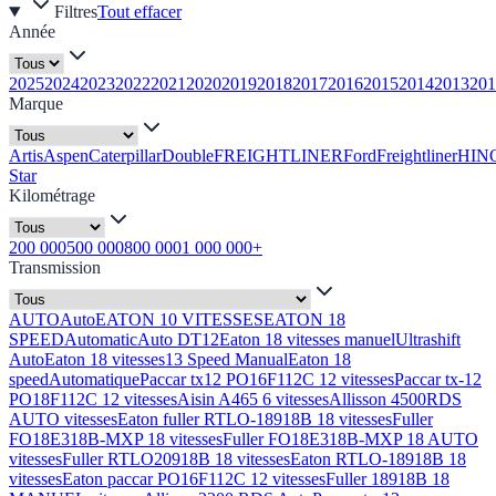
Filtres
Tout effacer
Année
2025
2024
2023
2022
2021
2020
2019
2018
2017
2016
2015
2014
2013
201
Marque
Artis
Aspen
Caterpillar
Double
FREIGHTLINER
Ford
Freightliner
HIN
Star
Kilométrage
200 000
500 000
800 000
1 000 000+
Transmission
AUTO
Auto
EATON 10 VITESSES
EATON 18
SPEED
Automatic
Auto DT12
Eaton 18 vitesses manuel
Ultrashift
Auto
Eaton 18 vitesses
13 Speed Manual
Eaton 18
speed
Automatique
Paccar tx12 PO16F112C 12 vitesses
Paccar tx-12
PO18F112C 12 vitesses
Aisin A465 6 vitesses
Allisson 4500RDS
AUTO vitesses
Eaton fuller RTLO-18918B 18 vitesses
Fuller
FO18E318B-MXP 18 vitesses
Fuller FO18E318B-MXP 18 AUTO
vitesses
Fuller RTLO20918B 18 vitesses
Eaton RTLO-18918B 18
vitesses
Eaton paccar PO16F112C 12 vitesses
Fuller 18918B 18