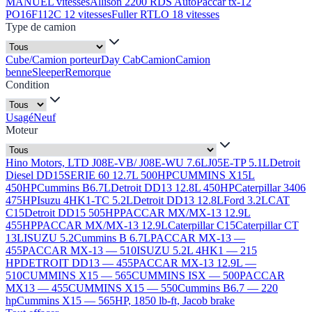
MANUEL vitesses
Allison 2200 RDS Auto
Paccar tx-12
PO16F112C 12 vitesses
Fuller RTLO 18 vitesses
Type de camion
Cube/Camion porteur
Day Cab
Camion
Camion
benne
Sleeper
Remorque
Condition
Usagé
Neuf
Moteur
Hino Motors, LTD J08E-VB/ J08E-WU 7.6L
J05E-TP 5.1L
Detroit
Diesel DD15
SERIE 60 12.7L 500HP
CUMMINS X15L
450HP
Cummins B6.7L
Detroit DD13 12.8L 450HP
Caterpillar 3406
475HP
Isuzu 4HK1-TC 5.2L
Detroit DD13 12.8L
Ford 3.2L
CAT
C15
Detroit DD15 505HP
PACCAR MX/MX-13 12.9L
455HP
PACCAR MX/MX-13 12.9L
Caterpillar C15
Caterpillar CT
13L
ISUZU 5.2
Cummins B 6.7L
PACCAR MX-13 —
455
PACCAR MX-13 — 510
ISUZU 5.2L 4HK1 — 215
HP
DETROIT DD13 — 455
PACCAR MX-13 12.9L —
510
CUMMINS X15 — 565
CUMMINS ISX — 500
PACCAR
MX13 — 455
CUMMINS X15 — 550
Cummins B6.7 — 220
hp
Cummins X15 — 565HP, 1850 lb-ft, Jacob brake