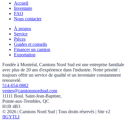
Accueil
Inventaire
FAQ
Nous contacter
À propos
Service
Pièces
Guides et conseils
Financer un camion
Exportation
Fondée à Montréal, Camions Nord Sud est une entreprise familiale
avec plus de 20 ans d'expérience dans l'industrie. Notre priorité :
toujours offrir un service de qualité et un inventaire constamment
renouvelé.
514-654-0882
ventes@camionsnordsud.com
11111 Boul. Saint-Jean-Baptiste,
Pointe-aux-Trembles, QC
H1B 4B3
©
2026
| Camions Nord Sud |
Tous droits réservés
| Site v2
f
IG
YT
LI