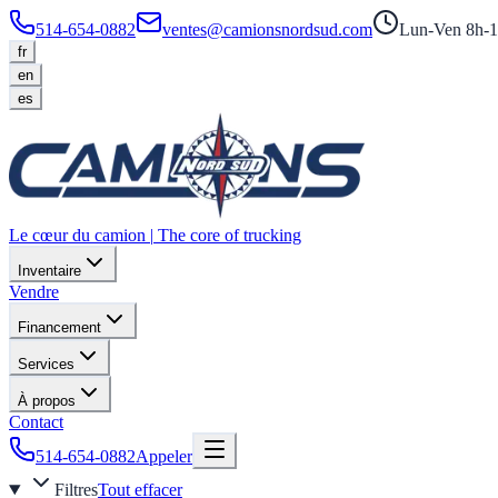
514-654-0882
ventes@camionsnordsud.com
Lun-Ven 8h-1
fr
en
es
Le cœur du camion
|
The core of trucking
Inventaire
Vendre
Financement
Services
À propos
Contact
514-654-0882
Appeler
Filtres
Tout effacer