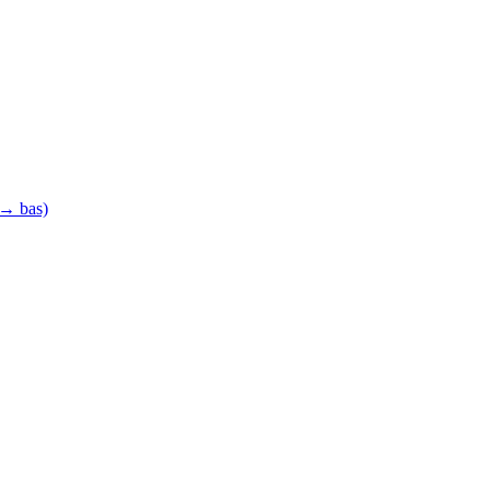
 → bas)