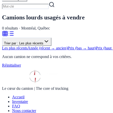
Camions lourds usagés à vendre
0
résultats · Montréal, Québec
Trier par :
Les plus récents
Les plus récents
Année (récent → ancien)
Prix (bas → haut)
Prix (haut
Aucun camion ne correspond à vos critères.
Réinitialiser
Le cœur du camion
|
The core of trucking
Accueil
Inventaire
FAQ
Nous contacter