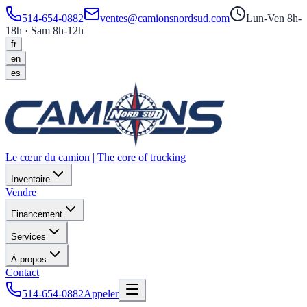
514-654-0882
ventes@camionsnordsud.com
Lun-Ven 8h-
18h · Sam 8h-12h
fr
en
es
Le cœur du camion
|
The core of trucking
Inventaire
Vendre
Financement
Services
À propos
Contact
514-654-0882
Appeler