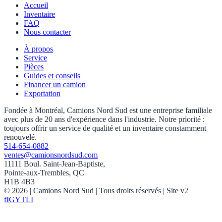
Accueil
Inventaire
FAQ
Nous contacter
À propos
Service
Pièces
Guides et conseils
Financer un camion
Exportation
Fondée à Montréal, Camions Nord Sud est une entreprise familiale
avec plus de 20 ans d'expérience dans l'industrie. Notre priorité :
toujours offrir un service de qualité et un inventaire constamment
renouvelé.
514-654-0882
ventes@camionsnordsud.com
11111 Boul. Saint-Jean-Baptiste,
Pointe-aux-Trembles, QC
H1B 4B3
©
2026
| Camions Nord Sud |
Tous droits réservés
| Site v2
f
IG
YT
LI