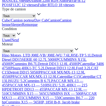
MANUEL vitesses
Allison 2200 RDS Auto
Paccar tx-12
PO16F112C 12 vitesses
Fuller RTLO 18 vitesses
Type de camion
Cube/Camion porteur
Day Cab
Camion
Camion
benne
Sleeper
Remorque
Condition
Usagé
Neuf
Moteur
Hino Motors, LTD J08E-VB/ J08E-WU 7.6L
J05E-TP 5.1L
Detroit
Diesel DD15
SERIE 60 12.7L 500HP
CUMMINS X15L
450HP
Cummins B6.7L
Detroit DD13 12.8L 450HP
Caterpillar 3406
475HP
Isuzu 4HK1-TC 5.2L
Detroit DD13 12.8L
Ford 3.2L
CAT
C15
Detroit DD15 505HP
PACCAR MX/MX-13 12.9L
455HP
PACCAR MX/MX-13 12.9L
Caterpillar C15
Caterpillar CT
13L
ISUZU 5.2
Cummins B 6.7L
PACCAR MX-13 —
455
PACCAR MX-13 — 510
ISUZU 5.2L 4HK1 — 215
HP
DETROIT DD13 — 455
PACCAR MX-13 12.9L —
510
CUMMINS X15 — 565
CUMMINS ISX — 500
PACCAR
MX13 — 455
CUMMINS X15 — 550
Cummins B6.7 — 220
hp
Cummins X15 — 565HP, 1850 lb-ft, Jacob brake