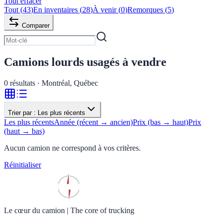
Tout effacer
Tout
(
43
)
En inventaires
(
28
)
À venir
(
0
)
Remorques
(
5
)
Comparer
Camions lourds usagés à vendre
0
résultats · Montréal, Québec
Trier par :
Les plus récents
Les plus récents
Année (récent → ancien)
Prix (bas → haut)
Prix
(haut → bas)
Aucun camion ne correspond à vos critères.
Réinitialiser
Le cœur du camion
|
The core of trucking