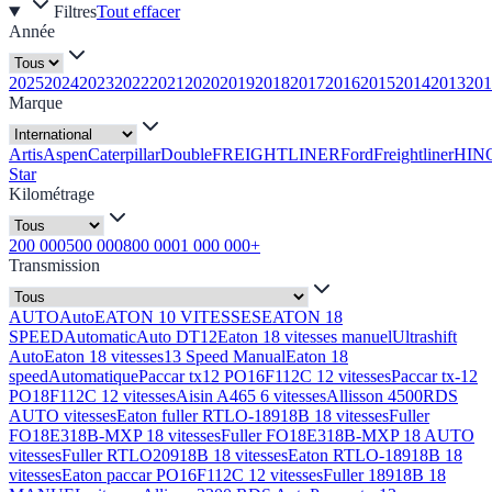
Filtres
Tout effacer
Année
2025
2024
2023
2022
2021
2020
2019
2018
2017
2016
2015
2014
2013
201
Marque
Artis
Aspen
Caterpillar
Double
FREIGHTLINER
Ford
Freightliner
HIN
Star
Kilométrage
200 000
500 000
800 000
1 000 000+
Transmission
AUTO
Auto
EATON 10 VITESSES
EATON 18
SPEED
Automatic
Auto DT12
Eaton 18 vitesses manuel
Ultrashift
Auto
Eaton 18 vitesses
13 Speed Manual
Eaton 18
speed
Automatique
Paccar tx12 PO16F112C 12 vitesses
Paccar tx-12
PO18F112C 12 vitesses
Aisin A465 6 vitesses
Allisson 4500RDS
AUTO vitesses
Eaton fuller RTLO-18918B 18 vitesses
Fuller
FO18E318B-MXP 18 vitesses
Fuller FO18E318B-MXP 18 AUTO
vitesses
Fuller RTLO20918B 18 vitesses
Eaton RTLO-18918B 18
vitesses
Eaton paccar PO16F112C 12 vitesses
Fuller 18918B 18