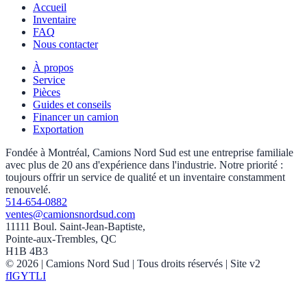
Accueil
Inventaire
FAQ
Nous contacter
À propos
Service
Pièces
Guides et conseils
Financer un camion
Exportation
Fondée à Montréal, Camions Nord Sud est une entreprise familiale
avec plus de 20 ans d'expérience dans l'industrie. Notre priorité :
toujours offrir un service de qualité et un inventaire constamment
renouvelé.
514-654-0882
ventes@camionsnordsud.com
11111 Boul. Saint-Jean-Baptiste,
Pointe-aux-Trembles, QC
H1B 4B3
©
2026
| Camions Nord Sud |
Tous droits réservés
| Site v2
f
IG
YT
LI