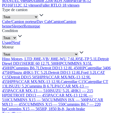
MANUEL vitesses
Allison 2200 RDS Auto
Paccar tx-12
PO16F112C 12 vitesses
Fuller RTLO 18 vitesses
Type de camion
Cube/Camion porteur
Day Cab
Camion
Camion
benne
Sleeper
Remorque
Condition
Usagé
Neuf
Moteur
Hino Motors, LTD J08E-VB/ J08E-WU 7.6L
J05E-TP 5.1L
Detroit
Diesel DD15
SERIE 60 12.7L 500HP
CUMMINS X15L
450HP
Cummins B6.7L
Detroit DD13 12.8L 450HP
Caterpillar 3406
475HP
Isuzu 4HK1-TC 5.2L
Detroit DD13 12.8L
Ford 3.2L
CAT
C15
Detroit DD15 505HP
PACCAR MX/MX-13 12.9L
455HP
PACCAR MX/MX-13 12.9L
Caterpillar C15
Caterpillar CT
13L
ISUZU 5.2
Cummins B 6.7L
PACCAR MX-13 —
455
PACCAR MX-13 — 510
ISUZU 5.2L 4HK1 — 215
HP
DETROIT DD13 — 455
PACCAR MX-13 12.9L —
510
CUMMINS X15 — 565
CUMMINS ISX — 500
PACCAR
MX13 — 455
CUMMINS X15 — 550
Cummins B6.7 — 220
hp
Cummins X15 — 565HP, 1850 lb-ft, Jacob brake