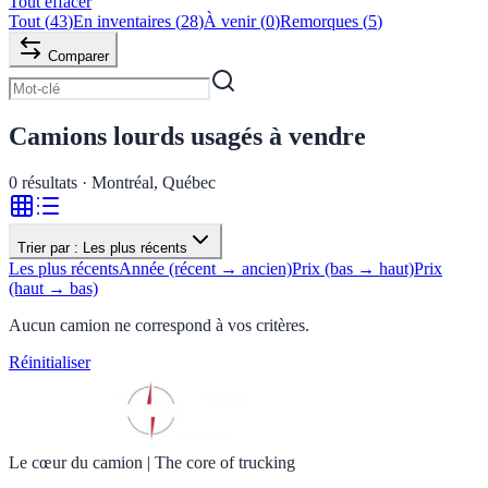
Tout effacer
Tout
(
43
)
En inventaires
(
28
)
À venir
(
0
)
Remorques
(
5
)
Comparer
Camions lourds usagés à vendre
0
résultats · Montréal, Québec
Trier par :
Les plus récents
Les plus récents
Année (récent → ancien)
Prix (bas → haut)
Prix
(haut → bas)
Aucun camion ne correspond à vos critères.
Réinitialiser
Le cœur du camion
|
The core of trucking