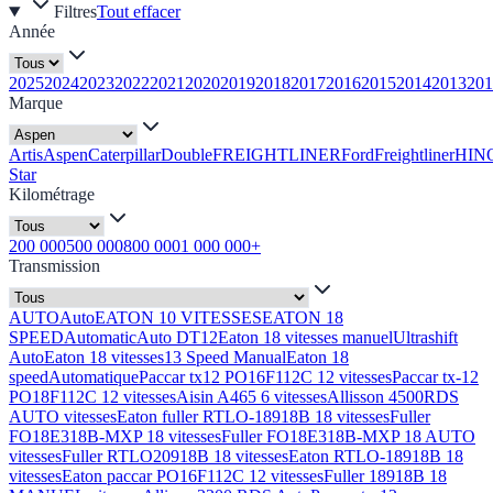
Filtres
Tout effacer
Année
2025
2024
2023
2022
2021
2020
2019
2018
2017
2016
2015
2014
2013
201
Marque
Artis
Aspen
Caterpillar
Double
FREIGHTLINER
Ford
Freightliner
HIN
Star
Kilométrage
200 000
500 000
800 000
1 000 000+
Transmission
AUTO
Auto
EATON 10 VITESSES
EATON 18
SPEED
Automatic
Auto DT12
Eaton 18 vitesses manuel
Ultrashift
Auto
Eaton 18 vitesses
13 Speed Manual
Eaton 18
speed
Automatique
Paccar tx12 PO16F112C 12 vitesses
Paccar tx-12
PO18F112C 12 vitesses
Aisin A465 6 vitesses
Allisson 4500RDS
AUTO vitesses
Eaton fuller RTLO-18918B 18 vitesses
Fuller
FO18E318B-MXP 18 vitesses
Fuller FO18E318B-MXP 18 AUTO
vitesses
Fuller RTLO20918B 18 vitesses
Eaton RTLO-18918B 18
vitesses
Eaton paccar PO16F112C 12 vitesses
Fuller 18918B 18