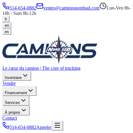
514-654-0882
ventes@camionsnordsud.com
Lun-Ven 8h-
18h · Sam 8h-12h
fr
en
es
Le cœur du camion
|
The core of trucking
Inventaire
Vendre
Financement
Services
À propos
Contact
514-654-0882
Appeler