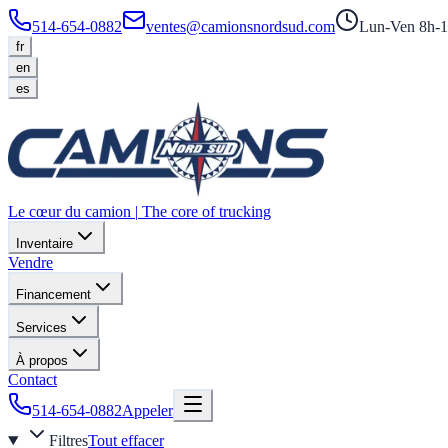
514-654-0882
ventes@camionsnordsud.com
Lun-Ven 8h-1
fr
en
es
Le cœur du camion
|
The core of trucking
Inventaire
Vendre
Financement
Services
À propos
Contact
514-654-0882
Appeler
Filtres
Tout effacer