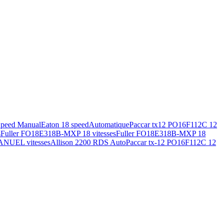
Speed Manual
Eaton 18 speed
Automatique
Paccar tx12 PO16F112C 12
s
Fuller FO18E318B-MXP 18 vitesses
Fuller FO18E318B-MXP 18
ANUEL vitesses
Allison 2200 RDS Auto
Paccar tx-12 PO16F112C 12