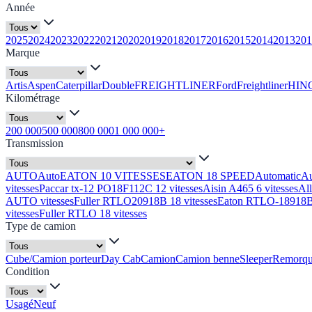
Année
2025
2024
2023
2022
2021
2020
2019
2018
2017
2016
2015
2014
2013
201
Marque
Artis
Aspen
Caterpillar
Double
FREIGHTLINER
Ford
Freightliner
HIN
Kilométrage
200 000
500 000
800 000
1 000 000+
Transmission
AUTO
Auto
EATON 10 VITESSES
EATON 18 SPEED
Automatic
A
vitesses
Paccar tx-12 PO18F112C 12 vitesses
Aisin A465 6 vitesses
Al
AUTO vitesses
Fuller RTLO20918B 18 vitesses
Eaton RTLO-18918B 
vitesses
Fuller RTLO 18 vitesses
Type de camion
Cube/Camion porteur
Day Cab
Camion
Camion benne
Sleeper
Remorq
Condition
Usagé
Neuf