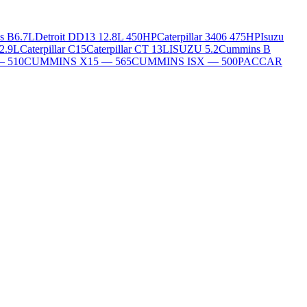
s B6.7L
Detroit DD13 12.8L 450HP
Caterpillar 3406 475HP
Isuzu
2.9L
Caterpillar C15
Caterpillar CT 13L
ISUZU 5.2
Cummins B
— 510
CUMMINS X15 — 565
CUMMINS ISX — 500
PACCAR