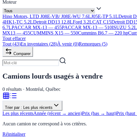
Moteur
Hino Motors, LTD J08E-VB/ J08E-WU 7.6L
J05E-TP 5.1L
Detroit 
4HK1-TC 5.2L
Detroit DD13 12.8L
Ford 3.2L
CAT C15
Detroit DD1
6.7L
PACCAR MX-13 — 455
PACCAR MX-13 — 510
ISUZU 5.2
MX13 — 455
CUMMINS X15 — 550
Cummins B6.7 — 220 hp
Cumm
Tout effacer
Tout
(
43
)
En inventaires
(
28
)
À venir
(
0
)
Remorques
(
5
)
Comparer
Camions lourds usagés à vendre
0
résultats · Montréal, Québec
Trier par :
Les plus récents
Les plus récents
Année (récent → ancien)
Prix (bas → haut)
Prix (haut
Aucun camion ne correspond à vos critères.
Réinitialiser