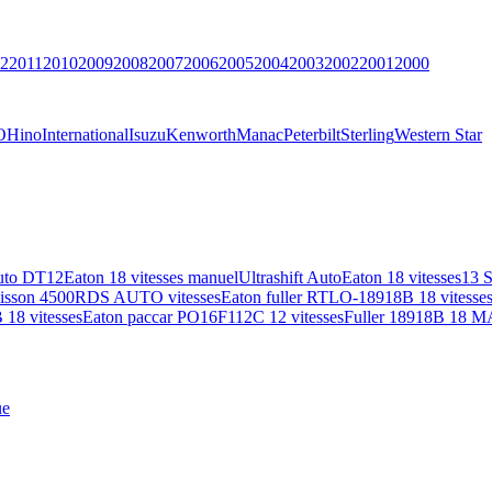
2
2011
2010
2009
2008
2007
2006
2005
2004
2003
2002
2001
2000
O
Hino
International
Isuzu
Kenworth
Manac
Peterbilt
Sterling
Western Star
uto DT12
Eaton 18 vitesses manuel
Ultrashift Auto
Eaton 18 vitesses
13 
lisson 4500RDS AUTO vitesses
Eaton fuller RTLO-18918B 18 vitesse
18 vitesses
Eaton paccar PO16F112C 12 vitesses
Fuller 18918B 18 M
ue