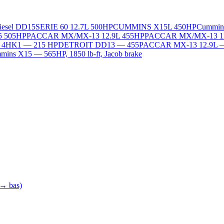
Diesel DD15
SERIE 60 12.7L 500HP
CUMMINS X15L 450HP
Cummin
5 505HP
PACCAR MX/MX-13 12.9L 455HP
PACCAR MX/MX-13 1
L 4HK1 — 215 HP
DETROIT DD13 — 455
PACCAR MX-13 12.9L 
ins X15 — 565HP, 1850 lb-ft, Jacob brake
 → bas)