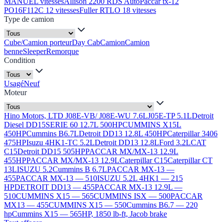
MANUEL vitesses
Allison 2200 RDS Auto
Paccar tx-12
PO16F112C 12 vitesses
Fuller RTLO 18 vitesses
Type de camion
Cube/Camion porteur
Day Cab
Camion
Camion
benne
Sleeper
Remorque
Condition
Usagé
Neuf
Moteur
Hino Motors, LTD J08E-VB/ J08E-WU 7.6L
J05E-TP 5.1L
Detroit
Diesel DD15
SERIE 60 12.7L 500HP
CUMMINS X15L
450HP
Cummins B6.7L
Detroit DD13 12.8L 450HP
Caterpillar 3406
475HP
Isuzu 4HK1-TC 5.2L
Detroit DD13 12.8L
Ford 3.2L
CAT
C15
Detroit DD15 505HP
PACCAR MX/MX-13 12.9L
455HP
PACCAR MX/MX-13 12.9L
Caterpillar C15
Caterpillar CT
13L
ISUZU 5.2
Cummins B 6.7L
PACCAR MX-13 —
455
PACCAR MX-13 — 510
ISUZU 5.2L 4HK1 — 215
HP
DETROIT DD13 — 455
PACCAR MX-13 12.9L —
510
CUMMINS X15 — 565
CUMMINS ISX — 500
PACCAR
MX13 — 455
CUMMINS X15 — 550
Cummins B6.7 — 220
hp
Cummins X15 — 565HP, 1850 lb-ft, Jacob brake