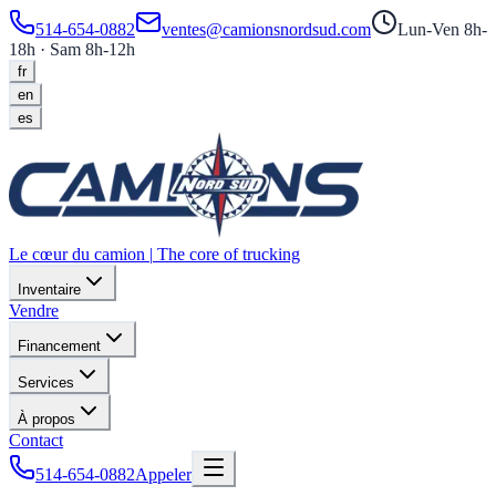
514-654-0882
ventes@camionsnordsud.com
Lun-Ven 8h-
18h · Sam 8h-12h
fr
en
es
Le cœur du camion
|
The core of trucking
Inventaire
Vendre
Financement
Services
À propos
Contact
514-654-0882
Appeler