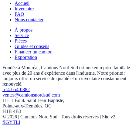
Accueil
Inventaire
FAQ
Nous contacter
À propos
Service
Pièces
Guides et conseils
Financer un camion
Exportation
Fondée à Montréal, Camions Nord Sud est une entreprise familiale
avec plus de 20 ans d'expérience dans l'industrie. Notre priorité :
toujours offrir un service de qualité et un inventaire constamment
renouvelé.
514-654-0882
ventes@camionsnordsud.com
11111 Boul. Saint-Jean-Baptiste,
Pointe-aux-Trembles, QC
H1B 4B3
©
2026
| Camions Nord Sud |
Tous droits réservés
| Site v2
f
IG
YT
LI