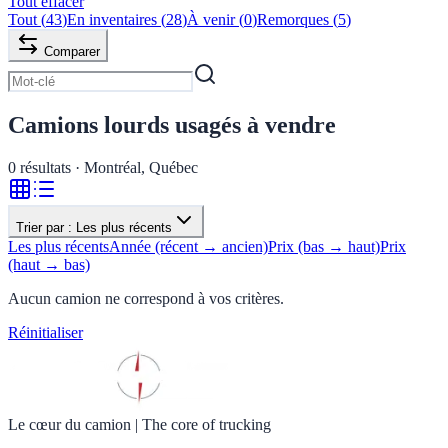
Tout effacer
Tout
(
43
)
En inventaires
(
28
)
À venir
(
0
)
Remorques
(
5
)
Comparer
Camions lourds usagés à vendre
0
résultats · Montréal, Québec
Trier par :
Les plus récents
Les plus récents
Année (récent → ancien)
Prix (bas → haut)
Prix
(haut → bas)
Aucun camion ne correspond à vos critères.
Réinitialiser
Le cœur du camion
|
The core of trucking