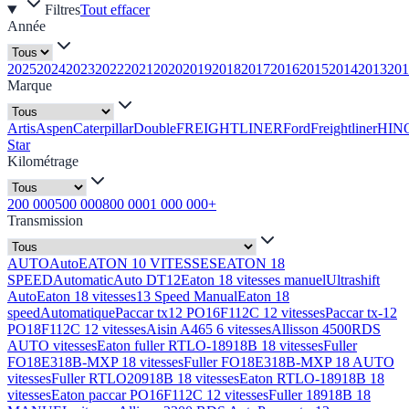
Filtres
Tout effacer
Année
2025
2024
2023
2022
2021
2020
2019
2018
2017
2016
2015
2014
2013
201
Marque
Artis
Aspen
Caterpillar
Double
FREIGHTLINER
Ford
Freightliner
HIN
Star
Kilométrage
200 000
500 000
800 000
1 000 000+
Transmission
AUTO
Auto
EATON 10 VITESSES
EATON 18
SPEED
Automatic
Auto DT12
Eaton 18 vitesses manuel
Ultrashift
Auto
Eaton 18 vitesses
13 Speed Manual
Eaton 18
speed
Automatique
Paccar tx12 PO16F112C 12 vitesses
Paccar tx-12
PO18F112C 12 vitesses
Aisin A465 6 vitesses
Allisson 4500RDS
AUTO vitesses
Eaton fuller RTLO-18918B 18 vitesses
Fuller
FO18E318B-MXP 18 vitesses
Fuller FO18E318B-MXP 18 AUTO
vitesses
Fuller RTLO20918B 18 vitesses
Eaton RTLO-18918B 18
vitesses
Eaton paccar PO16F112C 12 vitesses
Fuller 18918B 18