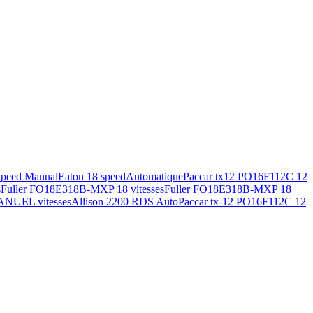
Speed Manual
Eaton 18 speed
Automatique
Paccar tx12 PO16F112C 12
s
Fuller FO18E318B-MXP 18 vitesses
Fuller FO18E318B-MXP 18
ANUEL vitesses
Allison 2200 RDS Auto
Paccar tx-12 PO16F112C 12