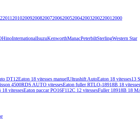
2
2011
2010
2009
2008
2007
2006
2005
2004
2003
2002
2001
2000
O
Hino
International
Isuzu
Kenworth
Manac
Peterbilt
Sterling
Western Star
uto DT12
Eaton 18 vitesses manuel
Ultrashift Auto
Eaton 18 vitesses
13 
lisson 4500RDS AUTO vitesses
Eaton fuller RTLO-18918B 18 vitesse
18 vitesses
Eaton paccar PO16F112C 12 vitesses
Fuller 18918B 18 M
ue