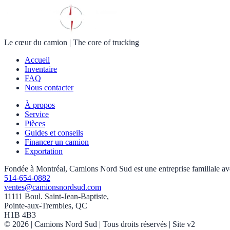
Le cœur du camion
|
The core of trucking
Accueil
Inventaire
FAQ
Nous contacter
À propos
Service
Pièces
Guides et conseils
Financer un camion
Exportation
Fondée à Montréal, Camions Nord Sud est une entreprise familiale avec 
514-654-0882
ventes@camionsnordsud.com
11111 Boul. Saint-Jean-Baptiste,
Pointe-aux-Trembles, QC
H1B 4B3
©
2026
| Camions Nord Sud |
Tous droits réservés
| Site v2