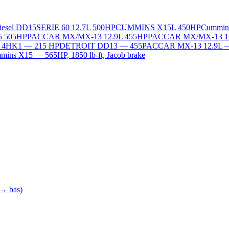
Diesel DD15
SERIE 60 12.7L 500HP
CUMMINS X15L 450HP
Cummin
5 505HP
PACCAR MX/MX-13 12.9L 455HP
PACCAR MX/MX-13 1
L 4HK1 — 215 HP
DETROIT DD13 — 455
PACCAR MX-13 12.9L 
ins X15 — 565HP, 1850 lb-ft, Jacob brake
 → bas)