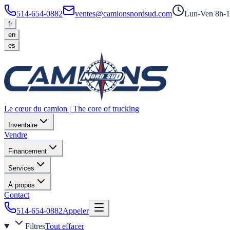
514-654-0882
ventes@camionsnordsud.com
Lun-Ven 8h-1
fr
en
es
Le cœur du camion
|
The core of trucking
Inventaire
Vendre
Financement
Services
À propos
Contact
514-654-0882
Appeler
Filtres
Tout effacer