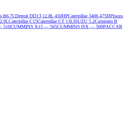
s B6.7L
Detroit DD13 12.8L 450HP
Caterpillar 3406 475HP
Isuzu
2.9L
Caterpillar C15
Caterpillar CT 13L
ISUZU 5.2
Cummins B
— 510
CUMMINS X15 — 565
CUMMINS ISX — 500
PACCAR