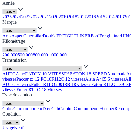
Année
2025
2024
2023
2022
2021
2020
2019
2018
2017
2016
2015
2014
2013
201
Marque
Artis
Aspen
Caterpillar
Double
FREIGHTLINER
Ford
Freightliner
HIN
Kilométrage
200 000
500 000
800 000
1 000 000+
Transmission
AUTO
Auto
EATON 10 VITESSES
EATON 18 SPEED
Automatic
A
vitesses
Paccar tx-12 PO18F112C 12 vitesses
Aisin A465 6 vitesses
Al
AUTO vitesses
Fuller RTLO20918B 18 vitesses
Eaton RTLO-18918B 
vitesses
Fuller RTLO 18 vitesses
Type de camion
Cube/Camion porteur
Day Cab
Camion
Camion benne
Sleeper
Remorq
Condition
Usagé
Neuf