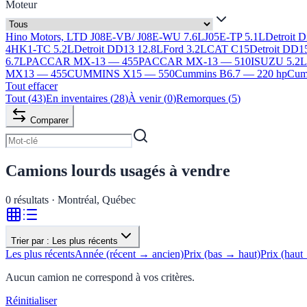
Moteur
Hino Motors, LTD J08E-VB/ J08E-WU 7.6L
J05E-TP 5.1L
Detroit 
4HK1-TC 5.2L
Detroit DD13 12.8L
Ford 3.2L
CAT C15
Detroit DD1
6.7L
PACCAR MX-13 — 455
PACCAR MX-13 — 510
ISUZU 5.2
MX13 — 455
CUMMINS X15 — 550
Cummins B6.7 — 220 hp
Cumm
Tout effacer
Tout
(
43
)
En inventaires
(
28
)
À venir
(
0
)
Remorques
(
5
)
Comparer
Camions lourds usagés à vendre
0
résultats · Montréal, Québec
Trier par :
Les plus récents
Les plus récents
Année (récent → ancien)
Prix (bas → haut)
Prix (haut
Aucun camion ne correspond à vos critères.
Réinitialiser