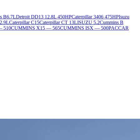
s B6.7L
Detroit DD13 12.8L 450HP
Caterpillar 3406 475HP
Isuzu
2.9L
Caterpillar C15
Caterpillar CT 13L
ISUZU 5.2
Cummins B
— 510
CUMMINS X15 — 565
CUMMINS ISX — 500
PACCAR