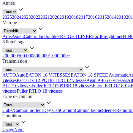
Année
2025
2024
2023
2022
2021
2020
2019
2018
2017
2016
2015
2014
2013
201
Marque
Artis
Aspen
Caterpillar
Double
FREIGHTLINER
Ford
Freightliner
HIN
Kilométrage
200 000
500 000
800 000
1 000 000+
Transmission
AUTO
Auto
EATON 10 VITESSES
EATON 18 SPEED
Automatic
A
vitesses
Paccar tx-12 PO18F112C 12 vitesses
Aisin A465 6 vitesses
Al
AUTO vitesses
Fuller RTLO20918B 18 vitesses
Eaton RTLO-18918B 
vitesses
Fuller RTLO 18 vitesses
Type de camion
Cube/Camion porteur
Day Cab
Camion
Camion benne
Sleeper
Remorq
Condition
Usagé
Neuf