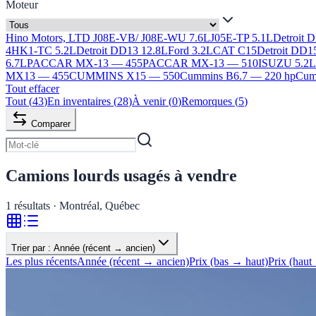
Moteur
Hino Motors, LTD J08E-VB/ J08E-WU 7.6L
J05E-TP 5.1L
Detroit 
4HK1-TC 5.2L
Detroit DD13 12.8L
Ford 3.2L
CAT C15
Detroit DD1
6.7L
PACCAR MX-13 — 455
PACCAR MX-13 — 510
ISUZU 5.2
MX13 — 455
CUMMINS X15 — 550
Cummins B6.7 — 220 hp
Cumm
Tout effacer
Tout
(
43
)
En inventaires
(
28
)
À venir
(
0
)
Remorques
(
5
)
Comparer
Camions lourds usagés à vendre
1
résultats · Montréal, Québec
Trier par :
Année (récent → ancien)
Les plus récents
Année (récent → ancien)
Prix (bas → haut)
Prix (haut