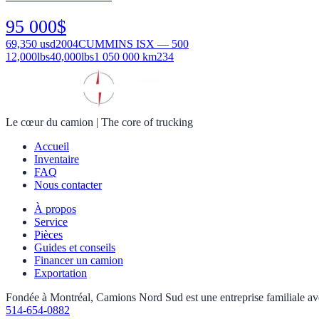
95 000
$
69,350
usd
2004
CUMMINS ISX — 500
12,000
lbs
40,000
lbs
1 050 000 km
234
Le cœur du camion
|
The core of trucking
Accueil
Inventaire
FAQ
Nous contacter
À propos
Service
Pièces
Guides et conseils
Financer un camion
Exportation
Fondée à Montréal, Camions Nord Sud est une entreprise familiale avec 
514-654-0882