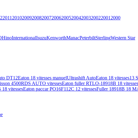
2
2011
2010
2009
2008
2007
2006
2005
2004
2003
2002
2001
2000
O
Hino
International
Isuzu
Kenworth
Manac
Peterbilt
Sterling
Western Star
uto DT12
Eaton 18 vitesses manuel
Ultrashift Auto
Eaton 18 vitesses
13 
lisson 4500RDS AUTO vitesses
Eaton fuller RTLO-18918B 18 vitesse
18 vitesses
Eaton paccar PO16F112C 12 vitesses
Fuller 18918B 18 M
ue