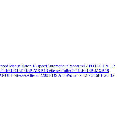
Speed Manual
Eaton 18 speed
Automatique
Paccar tx12 PO16F112C 12
s
Fuller FO18E318B-MXP 18 vitesses
Fuller FO18E318B-MXP 18
ANUEL vitesses
Allison 2200 RDS Auto
Paccar tx-12 PO16F112C 12