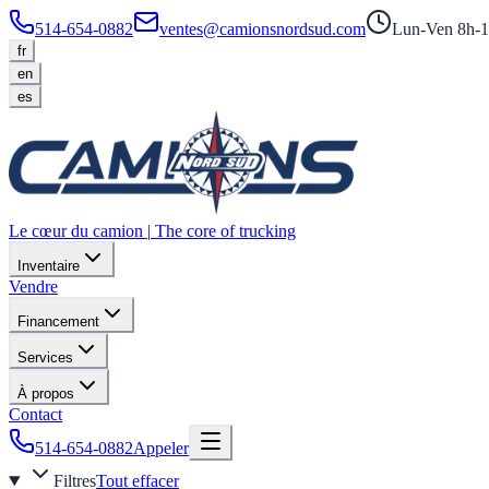
514-654-0882
ventes@camionsnordsud.com
Lun-Ven 8h-1
fr
en
es
Le cœur du camion
|
The core of trucking
Inventaire
Vendre
Financement
Services
À propos
Contact
514-654-0882
Appeler
Filtres
Tout effacer