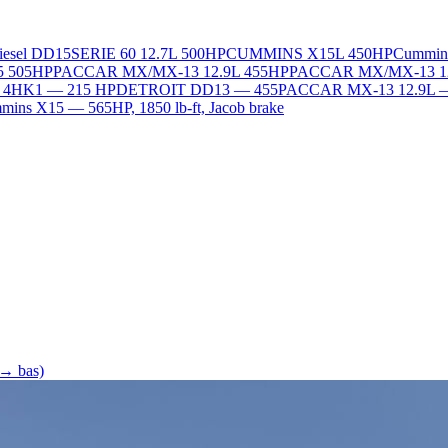
Diesel DD15
SERIE 60 12.7L 500HP
CUMMINS X15L 450HP
Cummin
5 505HP
PACCAR MX/MX-13 12.9L 455HP
PACCAR MX/MX-13 1
L 4HK1 — 215 HP
DETROIT DD13 — 455
PACCAR MX-13 12.9L 
ins X15 — 565HP, 1850 lb-ft, Jacob brake
 → bas)