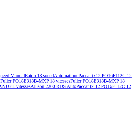
Speed Manual
Eaton 18 speed
Automatique
Paccar tx12 PO16F112C 12
s
Fuller FO18E318B-MXP 18 vitesses
Fuller FO18E318B-MXP 18
ANUEL vitesses
Allison 2200 RDS Auto
Paccar tx-12 PO16F112C 12