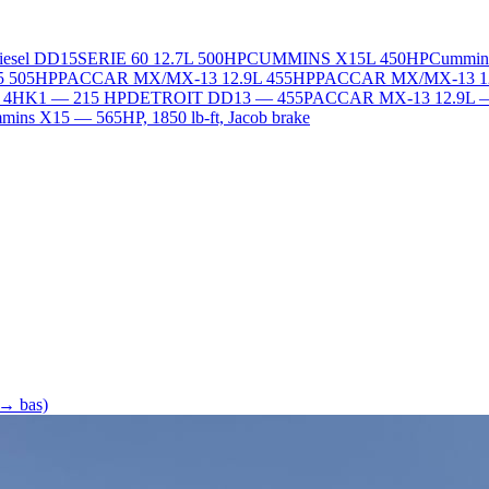
Diesel DD15
SERIE 60 12.7L 500HP
CUMMINS X15L 450HP
Cummin
5 505HP
PACCAR MX/MX-13 12.9L 455HP
PACCAR MX/MX-13 1
L 4HK1 — 215 HP
DETROIT DD13 — 455
PACCAR MX-13 12.9L 
ins X15 — 565HP, 1850 lb-ft, Jacob brake
 → bas)