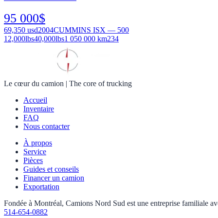
95 000
$
69,350
usd
2004
CUMMINS ISX — 500
12,000
lbs
40,000
lbs
1 050 000 km
234
Le cœur du camion
|
The core of trucking
Accueil
Inventaire
FAQ
Nous contacter
À propos
Service
Pièces
Guides et conseils
Financer un camion
Exportation
Fondée à Montréal, Camions Nord Sud est une entreprise familiale avec 
514-654-0882