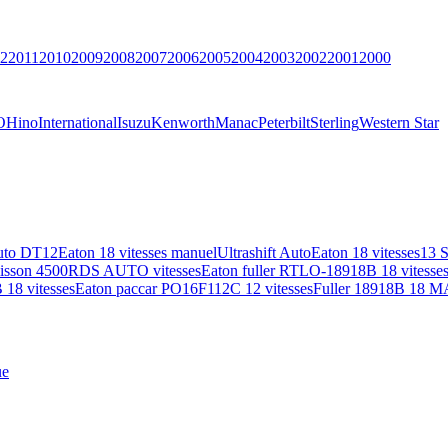
2
2011
2010
2009
2008
2007
2006
2005
2004
2003
2002
2001
2000
O
Hino
International
Isuzu
Kenworth
Manac
Peterbilt
Sterling
Western Star
uto DT12
Eaton 18 vitesses manuel
Ultrashift Auto
Eaton 18 vitesses
13 
lisson 4500RDS AUTO vitesses
Eaton fuller RTLO-18918B 18 vitesse
18 vitesses
Eaton paccar PO16F112C 12 vitesses
Fuller 18918B 18 M
ue