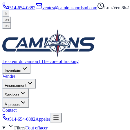
514-654-0882
ventes@camionsnordsud.com
Lun-Ven 8h-1
fr
en
es
Le cœur du camion
|
The core of trucking
Inventaire
Vendre
Financement
Services
À propos
Contact
514-654-0882
Appeler
Filtres
Tout effacer