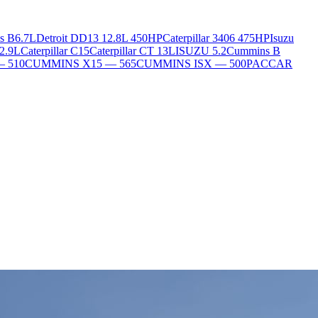
s B6.7L
Detroit DD13 12.8L 450HP
Caterpillar 3406 475HP
Isuzu
2.9L
Caterpillar C15
Caterpillar CT 13L
ISUZU 5.2
Cummins B
— 510
CUMMINS X15 — 565
CUMMINS ISX — 500
PACCAR