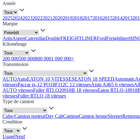
Année
2025
2024
2023
2022
2021
2020
2019
2018
2017
2016
2015
2014
2013
201
Marque
Artis
Aspen
Caterpillar
Double
FREIGHTLINER
Ford
Freightliner
HIN
Kilométrage
200 000
500 000
800 000
1 000 000+
Transmission
AUTO
Auto
EATON 10 VITESSES
EATON 18 SPEED
Automatic
A
vitesses
Paccar tx-12 PO18F112C 12 vitesses
Aisin A465 6 vitesses
Al
AUTO vitesses
Fuller RTLO20918B 18 vitesses
Eaton RTLO-18918B 
vitesses
Fuller RTLO 18 vitesses
Type de camion
Cube/Camion porteur
Day Cab
Camion
Camion benne
Sleeper
Remorq
Condition
Usagé
Neuf