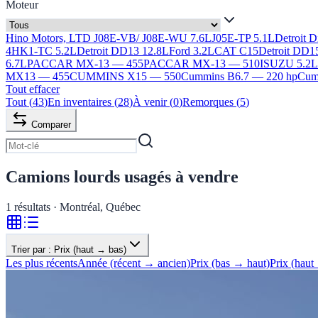
Moteur
Hino Motors, LTD J08E-VB/ J08E-WU 7.6L
J05E-TP 5.1L
Detroit 
4HK1-TC 5.2L
Detroit DD13 12.8L
Ford 3.2L
CAT C15
Detroit DD1
6.7L
PACCAR MX-13 — 455
PACCAR MX-13 — 510
ISUZU 5.2
MX13 — 455
CUMMINS X15 — 550
Cummins B6.7 — 220 hp
Cumm
Tout effacer
Tout
(
43
)
En inventaires
(
28
)
À venir
(
0
)
Remorques
(
5
)
Comparer
Camions lourds usagés à vendre
1
résultats · Montréal, Québec
Trier par :
Prix (haut → bas)
Les plus récents
Année (récent → ancien)
Prix (bas → haut)
Prix (haut