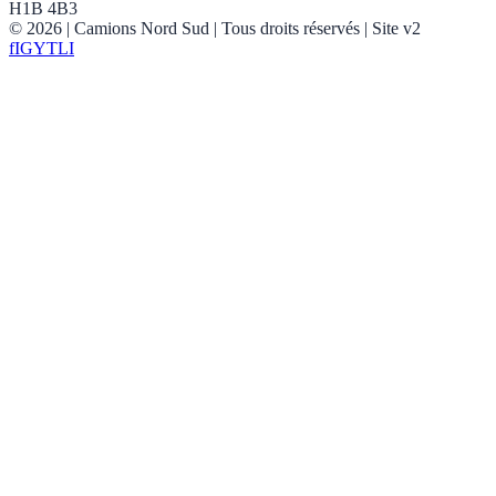
H1B 4B3
©
2026
| Camions Nord Sud |
Tous droits réservés
| Site v2
f
IG
YT
LI