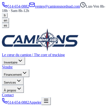
514-654-0882
ventes@camionsnordsud.com
Lun-Ven 8h-
18h · Sam 8h-12h
fr
en
es
Le cœur du camion
|
The core of trucking
Inventaire
Vendre
Financement
Services
À propos
Contact
514-654-0882
Appeler