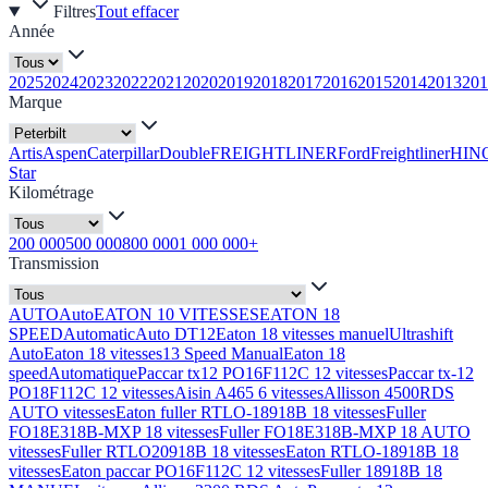
Filtres
Tout effacer
Année
2025
2024
2023
2022
2021
2020
2019
2018
2017
2016
2015
2014
2013
201
Marque
Artis
Aspen
Caterpillar
Double
FREIGHTLINER
Ford
Freightliner
HIN
Star
Kilométrage
200 000
500 000
800 000
1 000 000+
Transmission
AUTO
Auto
EATON 10 VITESSES
EATON 18
SPEED
Automatic
Auto DT12
Eaton 18 vitesses manuel
Ultrashift
Auto
Eaton 18 vitesses
13 Speed Manual
Eaton 18
speed
Automatique
Paccar tx12 PO16F112C 12 vitesses
Paccar tx-12
PO18F112C 12 vitesses
Aisin A465 6 vitesses
Allisson 4500RDS
AUTO vitesses
Eaton fuller RTLO-18918B 18 vitesses
Fuller
FO18E318B-MXP 18 vitesses
Fuller FO18E318B-MXP 18 AUTO
vitesses
Fuller RTLO20918B 18 vitesses
Eaton RTLO-18918B 18
vitesses
Eaton paccar PO16F112C 12 vitesses
Fuller 18918B 18