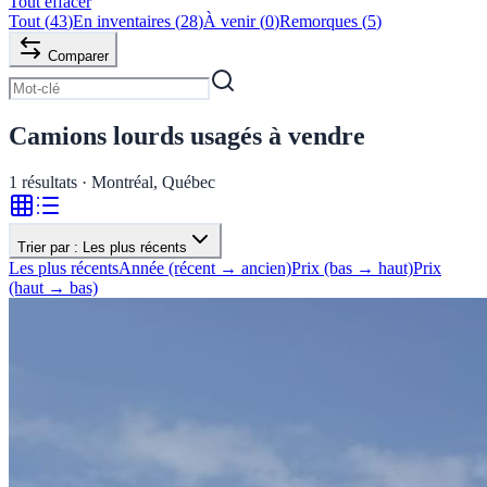
Tout effacer
Tout
(
43
)
En inventaires
(
28
)
À venir
(
0
)
Remorques
(
5
)
Comparer
Camions lourds usagés à vendre
1
résultats · Montréal, Québec
Trier par :
Les plus récents
Les plus récents
Année (récent → ancien)
Prix (bas → haut)
Prix
(haut → bas)