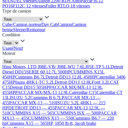
MANUEL vitesses
Allison 2200 RDS Auto
Paccar tx-12
PO16F112C 12 vitesses
Fuller RTLO 18 vitesses
Type de camion
Cube/Camion porteur
Day Cab
Camion
Camion
benne
Sleeper
Remorque
Condition
Usagé
Neuf
Moteur
Hino Motors, LTD J08E-VB/ J08E-WU 7.6L
J05E-TP 5.1L
Detroit
Diesel DD15
SERIE 60 12.7L 500HP
CUMMINS X15L
450HP
Cummins B6.7L
Detroit DD13 12.8L 450HP
Caterpillar 3406
475HP
Isuzu 4HK1-TC 5.2L
Detroit DD13 12.8L
Ford 3.2L
CAT
C15
Detroit DD15 505HP
PACCAR MX/MX-13 12.9L
455HP
PACCAR MX/MX-13 12.9L
Caterpillar C15
Caterpillar CT
13L
ISUZU 5.2
Cummins B 6.7L
PACCAR MX-13 —
455
PACCAR MX-13 — 510
ISUZU 5.2L 4HK1 — 215
HP
DETROIT DD13 — 455
PACCAR MX-13 12.9L —
510
CUMMINS X15 — 565
CUMMINS ISX — 500
PACCAR
MX13 — 455
CUMMINS X15 — 550
Cummins B6.7 — 220
hp
Cummins X15 — 565HP, 1850 lb-ft, Jacob brake