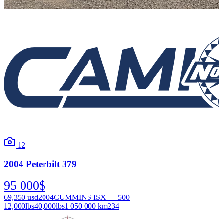
12
2004
Peterbilt
379
95 000
$
69,350
usd
2004
CUMMINS ISX — 500
12,000
lbs
40,000
lbs
1 050 000 km
234