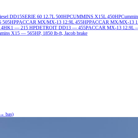
Diesel DD15
SERIE 60 12.7L 500HP
CUMMINS X15L 450HP
Cummin
5 505HP
PACCAR MX/MX-13 12.9L 455HP
PACCAR MX/MX-13 1
L 4HK1 — 215 HP
DETROIT DD13 — 455
PACCAR MX-13 12.9L 
ins X15 — 565HP, 1850 lb-ft, Jacob brake
 → bas)