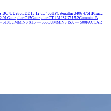
s B6.7L
Detroit DD13 12.8L 450HP
Caterpillar 3406 475HP
Isuzu
2.9L
Caterpillar C15
Caterpillar CT 13L
ISUZU 5.2
Cummins B
— 510
CUMMINS X15 — 565
CUMMINS ISX — 500
PACCAR