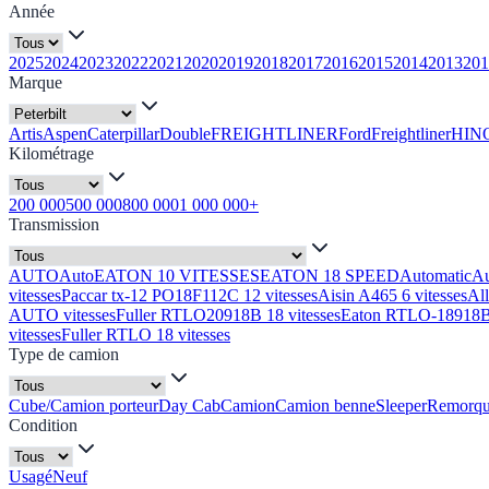
Année
2025
2024
2023
2022
2021
2020
2019
2018
2017
2016
2015
2014
2013
201
Marque
Artis
Aspen
Caterpillar
Double
FREIGHTLINER
Ford
Freightliner
HIN
Kilométrage
200 000
500 000
800 000
1 000 000+
Transmission
AUTO
Auto
EATON 10 VITESSES
EATON 18 SPEED
Automatic
A
vitesses
Paccar tx-12 PO18F112C 12 vitesses
Aisin A465 6 vitesses
Al
AUTO vitesses
Fuller RTLO20918B 18 vitesses
Eaton RTLO-18918B 
vitesses
Fuller RTLO 18 vitesses
Type de camion
Cube/Camion porteur
Day Cab
Camion
Camion benne
Sleeper
Remorq
Condition
Usagé
Neuf