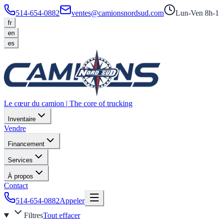
514-654-0882
ventes@camionsnordsud.com
Lun-Ven 8h-1
fr
en
es
Le cœur du camion
|
The core of trucking
Inventaire
Vendre
Financement
Services
À propos
Contact
514-654-0882
Appeler
Filtres
Tout effacer