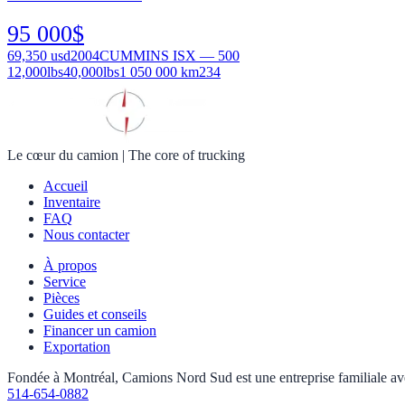
95 000
$
69,350
usd
2004
CUMMINS ISX — 500
12,000
lbs
40,000
lbs
1 050 000 km
234
Le cœur du camion
|
The core of trucking
Accueil
Inventaire
FAQ
Nous contacter
À propos
Service
Pièces
Guides et conseils
Financer un camion
Exportation
Fondée à Montréal, Camions Nord Sud est une entreprise familiale avec 
514-654-0882