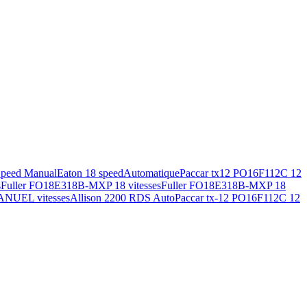
Speed Manual
Eaton 18 speed
Automatique
Paccar tx12 PO16F112C 12
s
Fuller FO18E318B-MXP 18 vitesses
Fuller FO18E318B-MXP 18
ANUEL vitesses
Allison 2200 RDS Auto
Paccar tx-12 PO16F112C 12