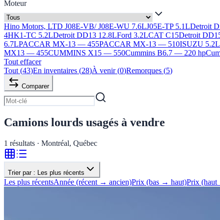
Moteur
Hino Motors, LTD J08E-VB/ J08E-WU 7.6L
J05E-TP 5.1L
Detroit 
4HK1-TC 5.2L
Detroit DD13 12.8L
Ford 3.2L
CAT C15
Detroit DD1
6.7L
PACCAR MX-13 — 455
PACCAR MX-13 — 510
ISUZU 5.2
MX13 — 455
CUMMINS X15 — 550
Cummins B6.7 — 220 hp
Cumm
Tout effacer
Tout
(
43
)
En inventaires
(
28
)
À venir
(
0
)
Remorques
(
5
)
Comparer
Camions lourds usagés à vendre
1
résultats · Montréal, Québec
Trier par :
Les plus récents
Les plus récents
Année (récent → ancien)
Prix (bas → haut)
Prix (haut