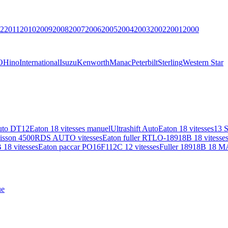
2
2011
2010
2009
2008
2007
2006
2005
2004
2003
2002
2001
2000
O
Hino
International
Isuzu
Kenworth
Manac
Peterbilt
Sterling
Western Star
uto DT12
Eaton 18 vitesses manuel
Ultrashift Auto
Eaton 18 vitesses
13 
lisson 4500RDS AUTO vitesses
Eaton fuller RTLO-18918B 18 vitesse
18 vitesses
Eaton paccar PO16F112C 12 vitesses
Fuller 18918B 18 M
ue