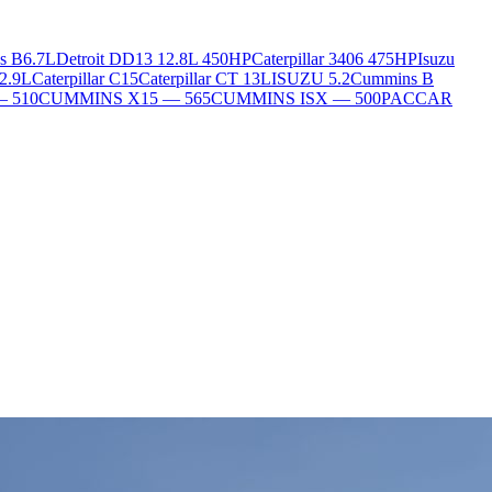
s B6.7L
Detroit DD13 12.8L 450HP
Caterpillar 3406 475HP
Isuzu
2.9L
Caterpillar C15
Caterpillar CT 13L
ISUZU 5.2
Cummins B
— 510
CUMMINS X15 — 565
CUMMINS ISX — 500
PACCAR