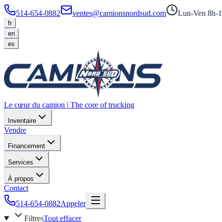
514-654-0882
ventes@camionsnordsud.com
Lun-Ven 8h-1
fr
en
es
Le cœur du camion
|
The core of trucking
Inventaire
Vendre
Financement
Services
À propos
Contact
514-654-0882
Appeler
Filtres
Tout effacer