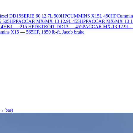
Diesel DD15
SERIE 60 12.7L 500HP
CUMMINS X15L 450HP
Cummin
5 505HP
PACCAR MX/MX-13 12.9L 455HP
PACCAR MX/MX-13 1
L 4HK1 — 215 HP
DETROIT DD13 — 455
PACCAR MX-13 12.9L 
ins X15 — 565HP, 1850 lb-ft, Jacob brake
 → bas)