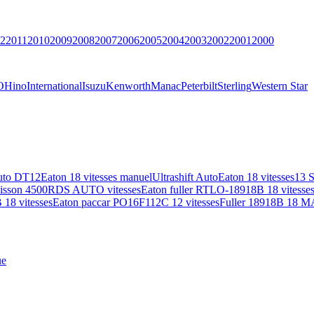
2
2011
2010
2009
2008
2007
2006
2005
2004
2003
2002
2001
2000
O
Hino
International
Isuzu
Kenworth
Manac
Peterbilt
Sterling
Western Star
uto DT12
Eaton 18 vitesses manuel
Ultrashift Auto
Eaton 18 vitesses
13 
lisson 4500RDS AUTO vitesses
Eaton fuller RTLO-18918B 18 vitesse
18 vitesses
Eaton paccar PO16F112C 12 vitesses
Fuller 18918B 18 M
ue