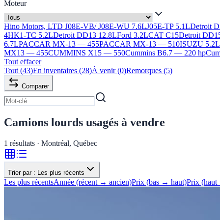
Moteur
Hino Motors, LTD J08E-VB/ J08E-WU 7.6L
J05E-TP 5.1L
Detroit 
4HK1-TC 5.2L
Detroit DD13 12.8L
Ford 3.2L
CAT C15
Detroit DD1
6.7L
PACCAR MX-13 — 455
PACCAR MX-13 — 510
ISUZU 5.2
MX13 — 455
CUMMINS X15 — 550
Cummins B6.7 — 220 hp
Cumm
Tout effacer
Tout
(
43
)
En inventaires
(
28
)
À venir
(
0
)
Remorques
(
5
)
Comparer
Camions lourds usagés à vendre
1
résultats · Montréal, Québec
Trier par :
Les plus récents
Les plus récents
Année (récent → ancien)
Prix (bas → haut)
Prix (haut