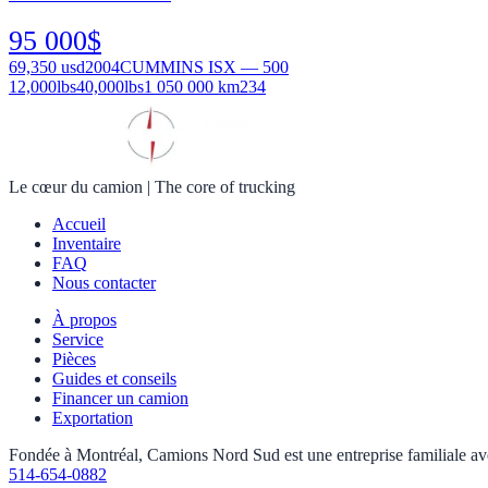
95 000
$
69,350
usd
2004
CUMMINS ISX — 500
12,000
lbs
40,000
lbs
1 050 000 km
234
Le cœur du camion
|
The core of trucking
Accueil
Inventaire
FAQ
Nous contacter
À propos
Service
Pièces
Guides et conseils
Financer un camion
Exportation
Fondée à Montréal, Camions Nord Sud est une entreprise familiale avec 
514-654-0882