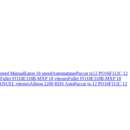
Speed Manual
Eaton 18 speed
Automatique
Paccar tx12 PO16F112C 12
s
Fuller FO18E318B-MXP 18 vitesses
Fuller FO18E318B-MXP 18
ANUEL vitesses
Allison 2200 RDS Auto
Paccar tx-12 PO16F112C 12