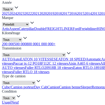
Année
2025
2024
2023
2022
2021
2020
2019
2018
2017
2016
2015
2014
2013
201
Marque
Artis
Aspen
Caterpillar
Double
FREIGHTLINER
Ford
Freightliner
HIN
Kilométrage
200 000
500 000
800 000
1 000 000+
Transmission
AUTO
Auto
EATON 10 VITESSES
EATON 18 SPEED
Automatic
A
vitesses
Paccar tx-12 PO18F112C 12 vitesses
Aisin A465 6 vitesses
Al
AUTO vitesses
Fuller RTLO20918B 18 vitesses
Eaton RTLO-18918B 
vitesses
Fuller RTLO 18 vitesses
Type de camion
Cube/Camion porteur
Day Cab
Camion
Camion benne
Sleeper
Remorq
Condition
Usagé
Neuf