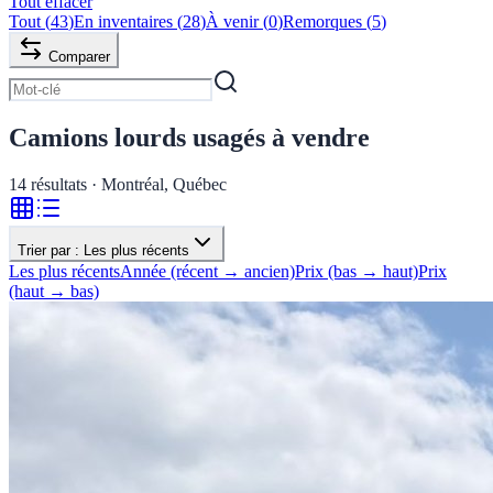
Tout effacer
Tout
(
43
)
En inventaires
(
28
)
À venir
(
0
)
Remorques
(
5
)
Comparer
Camions lourds usagés à vendre
14
résultats · Montréal, Québec
Trier par :
Les plus récents
Les plus récents
Année (récent → ancien)
Prix (bas → haut)
Prix
(haut → bas)