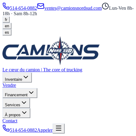
514-654-0882
ventes@camionsnordsud.com
Lun-Ven 8h-
18h · Sam 8h-12h
fr
en
es
Le cœur du camion
|
The core of trucking
Inventaire
Vendre
Financement
Services
À propos
Contact
514-654-0882
Appeler