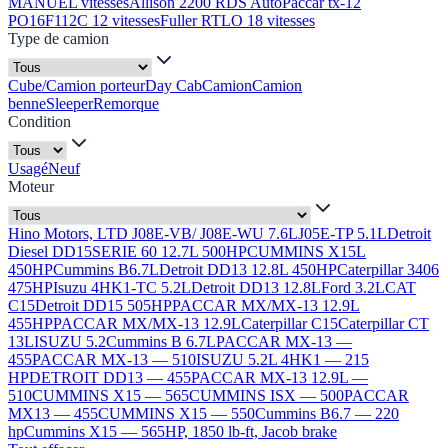
MANUEL vitesses
Allison 2200 RDS Auto
Paccar tx-12
PO16F112C 12 vitesses
Fuller RTLO 18 vitesses
Type de camion
Cube/Camion porteur
Day Cab
Camion
Camion
benne
Sleeper
Remorque
Condition
Usagé
Neuf
Moteur
Hino Motors, LTD J08E-VB/ J08E-WU 7.6L
J05E-TP 5.1L
Detroit
Diesel DD15
SERIE 60 12.7L 500HP
CUMMINS X15L
450HP
Cummins B6.7L
Detroit DD13 12.8L 450HP
Caterpillar 3406
475HP
Isuzu 4HK1-TC 5.2L
Detroit DD13 12.8L
Ford 3.2L
CAT
C15
Detroit DD15 505HP
PACCAR MX/MX-13 12.9L
455HP
PACCAR MX/MX-13 12.9L
Caterpillar C15
Caterpillar CT
13L
ISUZU 5.2
Cummins B 6.7L
PACCAR MX-13 —
455
PACCAR MX-13 — 510
ISUZU 5.2L 4HK1 — 215
HP
DETROIT DD13 — 455
PACCAR MX-13 12.9L —
510
CUMMINS X15 — 565
CUMMINS ISX — 500
PACCAR
MX13 — 455
CUMMINS X15 — 550
Cummins B6.7 — 220
hp
Cummins X15 — 565HP, 1850 lb-ft, Jacob brake