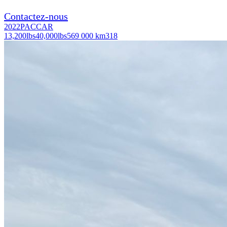
Contactez-nous
2022
PACCAR
13,200
lbs
40,000
lbs
569 000 km
318