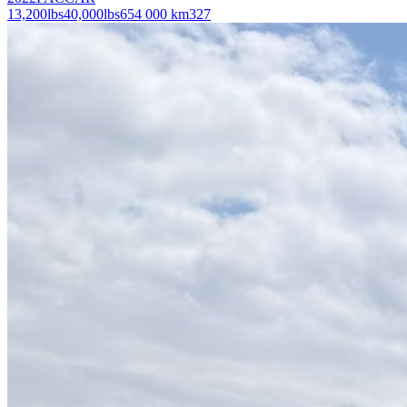
13,200
lbs
40,000
lbs
654 000 km
327