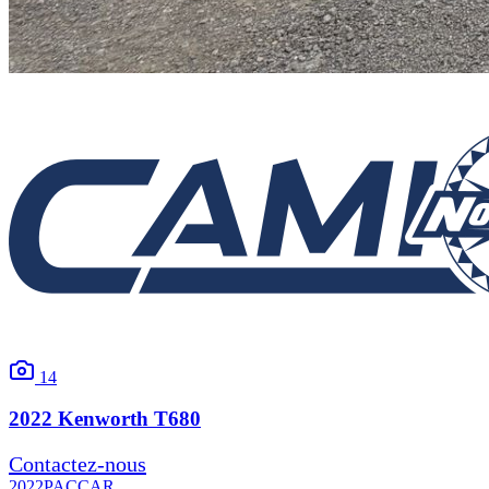
14
2022
Kenworth
T680
Contactez-nous
2022
PACCAR