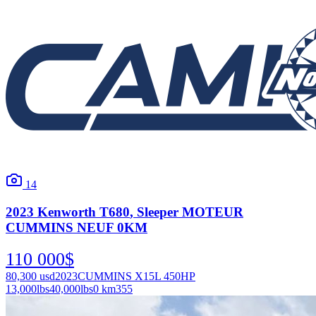
14
2023
Kenworth
T680
, Sleeper MOTEUR
CUMMINS NEUF 0KM
110 000
$
80,300
usd
2023
CUMMINS X15L 450HP
13,000
lbs
40,000
lbs
0 km
355