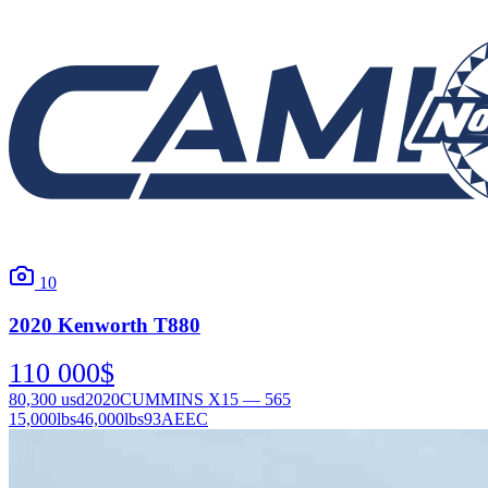
10
2020
Kenworth
T880
110 000
$
80,300
usd
2020
CUMMINS X15 — 565
15,000
lbs
46,000
lbs
93AEEC