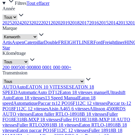
Filtres
Tout effacer
Année
2025
2024
2023
2022
2021
2020
2019
2018
2017
2016
2015
2014
2013
201
Marque
Artis
Aspen
Caterpillar
Double
FREIGHTLINER
Ford
Freightliner
HIN
Star
Kilométrage
200 000
500 000
800 000
1 000 000+
Transmission
AUTO
Auto
EATON 10 VITESSES
EATON 18
SPEED
Automatic
Auto DT12
Eaton 18 vitesses manuel
Ultrashift
Auto
Eaton 18 vitesses
13 Speed Manual
Eaton 18
speed
Automatique
Paccar tx12 PO16F112C 12 vitesses
Paccar tx-12
PO18F112C 12 vitesses
Aisin A465 6 vitesses
Allisson 4500RDS
AUTO vitesses
Eaton fuller RTLO-18918B 18 vitesses
Fuller
FO18E318B-MXP 18 vitesses
Fuller FO18E318B-MXP 18 AUTO
vitesses
Fuller RTLO20918B 18 vitesses
Eaton RTLO-18918B 18
vitesses
Eaton paccar PO16F112C 12 vitesses
Fuller 18918B 18