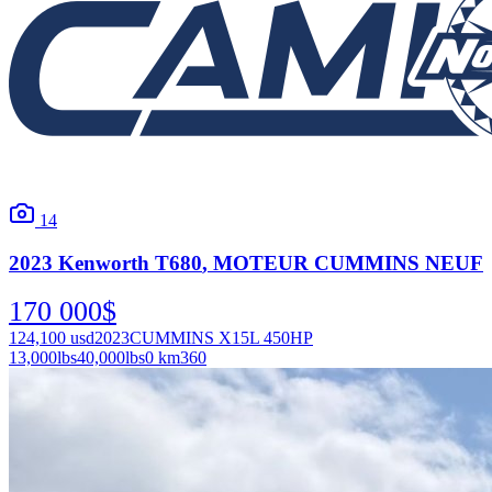
14
2023
Kenworth
T680
, MOTEUR CUMMINS NEUF
170 000
$
124,100
usd
2023
CUMMINS X15L 450HP
13,000
lbs
40,000
lbs
0 km
360