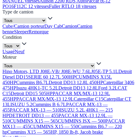
MANUEL vitesses
Allison 2200 RDS Auto
Paccar tx-12
PO16F112C 12 vitesses
Fuller RTLO 18 vitesses
Type de camion
Cube/Camion porteur
Day Cab
Camion
Camion
benne
Sleeper
Remorque
Condition
Usagé
Neuf
Moteur
Hino Motors, LTD J08E-VB/ J08E-WU 7.6L
J05E-TP 5.1L
Detroit
Diesel DD15
SERIE 60 12.7L 500HP
CUMMINS X15L
450HP
Cummins B6.7L
Detroit DD13 12.8L 450HP
Caterpillar 3406
475HP
Isuzu 4HK1-TC 5.2L
Detroit DD13 12.8L
Ford 3.2L
CAT
C15
Detroit DD15 505HP
PACCAR MX/MX-13 12.9L
455HP
PACCAR MX/MX-13 12.9L
Caterpillar C15
Caterpillar CT
13L
ISUZU 5.2
Cummins B 6.7L
PACCAR MX-13 —
455
PACCAR MX-13 — 510
ISUZU 5.2L 4HK1 — 215
HP
DETROIT DD13 — 455
PACCAR MX-13 12.9L —
510
CUMMINS X15 — 565
CUMMINS ISX — 500
PACCAR
MX13 — 455
CUMMINS X15 — 550
Cummins B6.7 — 220
hp
Cummins X15 — 565HP, 1850 lb-ft, Jacob brake