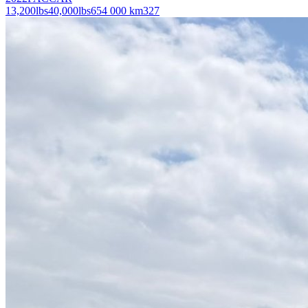
13,200
lbs
40,000
lbs
654 000 km
327