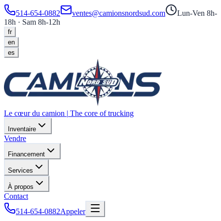
514-654-0882
ventes@camionsnordsud.com
Lun-Ven 8h-
18h · Sam 8h-12h
fr
en
es
Le cœur du camion
|
The core of trucking
Inventaire
Vendre
Financement
Services
À propos
Contact
514-654-0882
Appeler