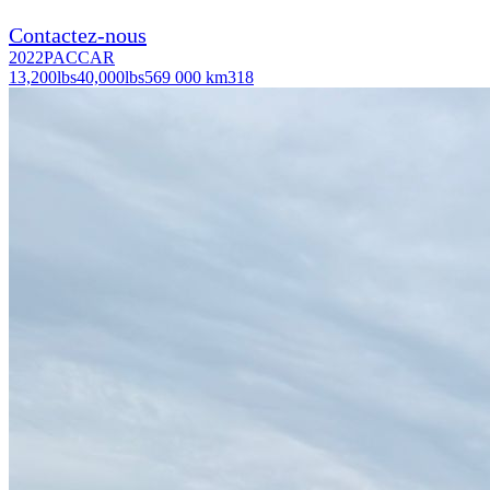
Contactez-nous
2022
PACCAR
13,200
lbs
40,000
lbs
569 000 km
318