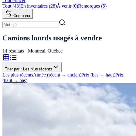
Tout effacer
Tout
(
43
)
En inventaires
(
28
)
À venir
(
0
)
Remorques
(
5
)
Comparer
Camions lourds usagés à vendre
14
résultats · Montréal, Québec
Trier par :
Les plus récents
Les plus récents
Année (récent → ancien)
Prix (bas → haut)
Prix
(haut → bas)