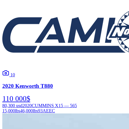
10
2020
Kenworth
T880
110 000
$
80,300
usd
2020
CUMMINS X15 — 565
15,000
lbs
46,000
lbs
93AEEC