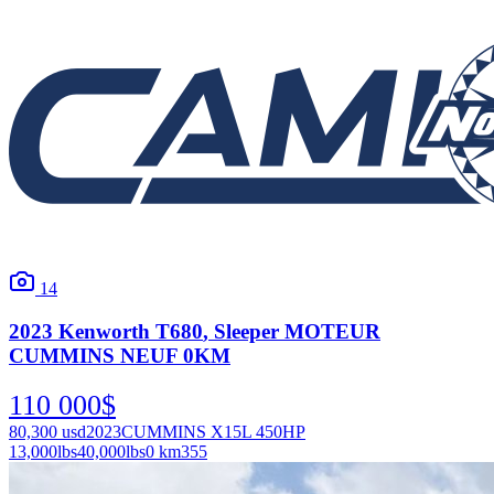
14
2023
Kenworth
T680
, Sleeper MOTEUR
CUMMINS NEUF 0KM
110 000
$
80,300
usd
2023
CUMMINS X15L 450HP
13,000
lbs
40,000
lbs
0 km
355