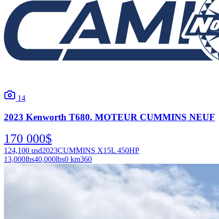
14
2023
Kenworth
T680
, MOTEUR CUMMINS NEUF
170 000
$
124,100
usd
2023
CUMMINS X15L 450HP
13,000
lbs
40,000
lbs
0 km
360