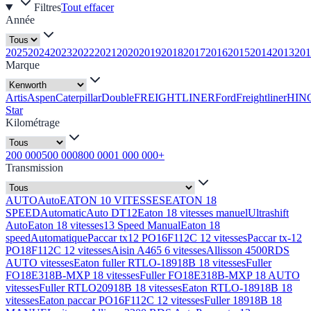
Filtres
Tout effacer
Année
2025
2024
2023
2022
2021
2020
2019
2018
2017
2016
2015
2014
2013
201
Marque
Artis
Aspen
Caterpillar
Double
FREIGHTLINER
Ford
Freightliner
HIN
Star
Kilométrage
200 000
500 000
800 000
1 000 000+
Transmission
AUTO
Auto
EATON 10 VITESSES
EATON 18
SPEED
Automatic
Auto DT12
Eaton 18 vitesses manuel
Ultrashift
Auto
Eaton 18 vitesses
13 Speed Manual
Eaton 18
speed
Automatique
Paccar tx12 PO16F112C 12 vitesses
Paccar tx-12
PO18F112C 12 vitesses
Aisin A465 6 vitesses
Allisson 4500RDS
AUTO vitesses
Eaton fuller RTLO-18918B 18 vitesses
Fuller
FO18E318B-MXP 18 vitesses
Fuller FO18E318B-MXP 18 AUTO
vitesses
Fuller RTLO20918B 18 vitesses
Eaton RTLO-18918B 18
vitesses
Eaton paccar PO16F112C 12 vitesses
Fuller 18918B 18