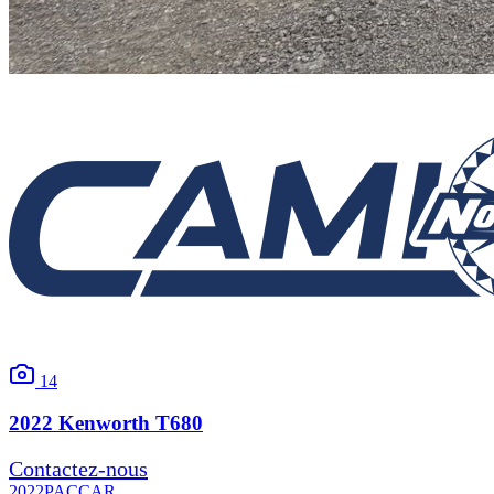
14
2022
Kenworth
T680
Contactez-nous
2022
PACCAR