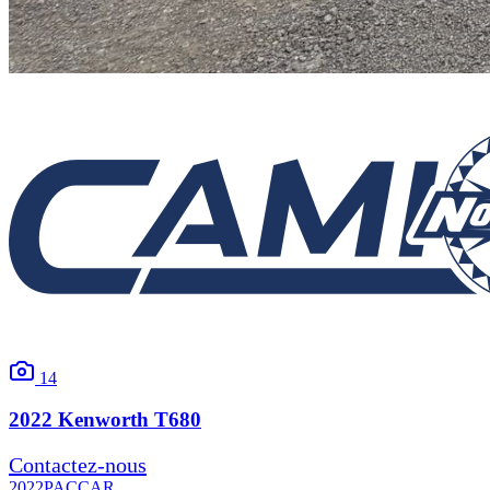
14
2022
Kenworth
T680
Contactez-nous
2022
PACCAR