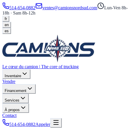
514-654-0882
ventes@camionsnordsud.com
Lun-Ven 8h-
18h · Sam 8h-12h
fr
en
es
Le cœur du camion
|
The core of trucking
Inventaire
Vendre
Financement
Services
À propos
Contact
514-654-0882
Appeler