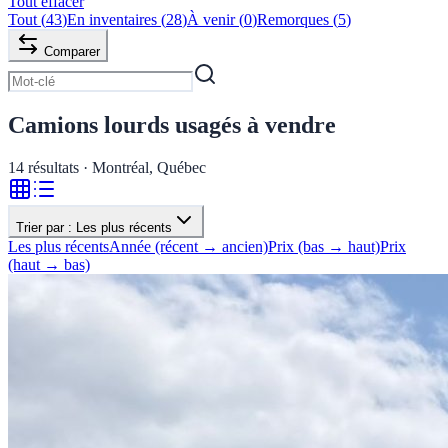
Tout effacer
Tout
(
43
)
En inventaires
(
28
)
À venir
(
0
)
Remorques
(
5
)
Comparer
Camions lourds usagés à vendre
14
résultats · Montréal, Québec
Trier par :
Les plus récents
Les plus récents
Année (récent → ancien)
Prix (bas → haut)
Prix
(haut → bas)