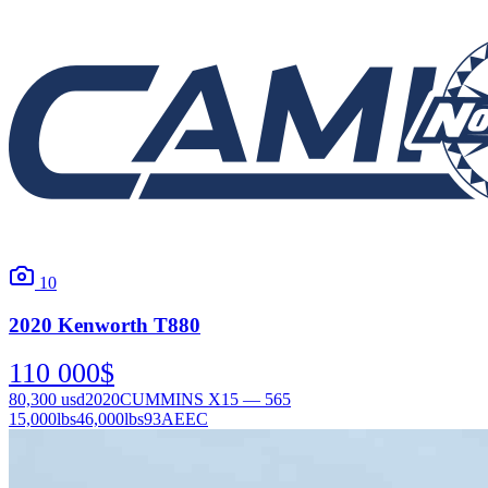
10
2020
Kenworth
T880
110 000
$
80,300
usd
2020
CUMMINS X15 — 565
15,000
lbs
46,000
lbs
93AEEC