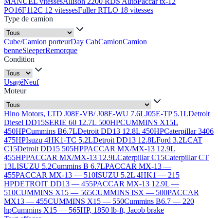
MANUEL vitesses
Allison 2200 RDS Auto
Paccar tx-12
PO16F112C 12 vitesses
Fuller RTLO 18 vitesses
Type de camion
Cube/Camion porteur
Day Cab
Camion
Camion
benne
Sleeper
Remorque
Condition
Usagé
Neuf
Moteur
Hino Motors, LTD J08E-VB/ J08E-WU 7.6L
J05E-TP 5.1L
Detroit
Diesel DD15
SERIE 60 12.7L 500HP
CUMMINS X15L
450HP
Cummins B6.7L
Detroit DD13 12.8L 450HP
Caterpillar 3406
475HP
Isuzu 4HK1-TC 5.2L
Detroit DD13 12.8L
Ford 3.2L
CAT
C15
Detroit DD15 505HP
PACCAR MX/MX-13 12.9L
455HP
PACCAR MX/MX-13 12.9L
Caterpillar C15
Caterpillar CT
13L
ISUZU 5.2
Cummins B 6.7L
PACCAR MX-13 —
455
PACCAR MX-13 — 510
ISUZU 5.2L 4HK1 — 215
HP
DETROIT DD13 — 455
PACCAR MX-13 12.9L —
510
CUMMINS X15 — 565
CUMMINS ISX — 500
PACCAR
MX13 — 455
CUMMINS X15 — 550
Cummins B6.7 — 220
hp
Cummins X15 — 565HP, 1850 lb-ft, Jacob brake