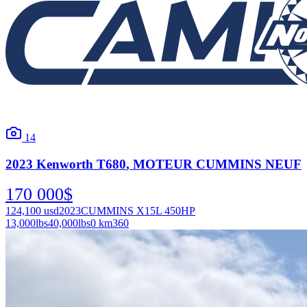
14
2023
Kenworth
T680
, MOTEUR CUMMINS NEUF
170 000
$
124,100
usd
2023
CUMMINS X15L 450HP
13,000
lbs
40,000
lbs
0 km
360