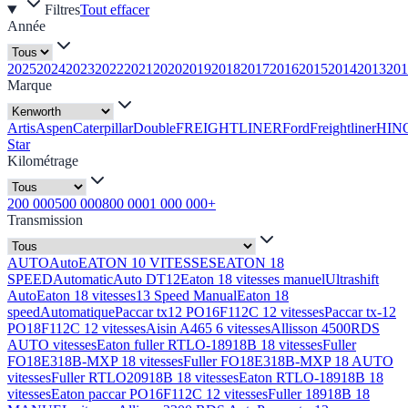
Filtres
Tout effacer
Année
2025
2024
2023
2022
2021
2020
2019
2018
2017
2016
2015
2014
2013
201
Marque
Artis
Aspen
Caterpillar
Double
FREIGHTLINER
Ford
Freightliner
HIN
Star
Kilométrage
200 000
500 000
800 000
1 000 000+
Transmission
AUTO
Auto
EATON 10 VITESSES
EATON 18
SPEED
Automatic
Auto DT12
Eaton 18 vitesses manuel
Ultrashift
Auto
Eaton 18 vitesses
13 Speed Manual
Eaton 18
speed
Automatique
Paccar tx12 PO16F112C 12 vitesses
Paccar tx-12
PO18F112C 12 vitesses
Aisin A465 6 vitesses
Allisson 4500RDS
AUTO vitesses
Eaton fuller RTLO-18918B 18 vitesses
Fuller
FO18E318B-MXP 18 vitesses
Fuller FO18E318B-MXP 18 AUTO
vitesses
Fuller RTLO20918B 18 vitesses
Eaton RTLO-18918B 18
vitesses
Eaton paccar PO16F112C 12 vitesses
Fuller 18918B 18