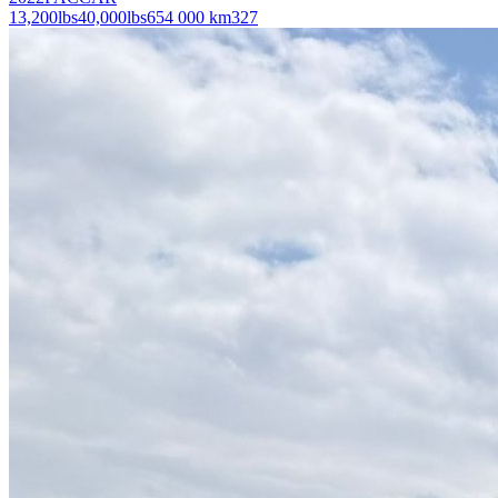
13,200
lbs
40,000
lbs
654 000 km
327