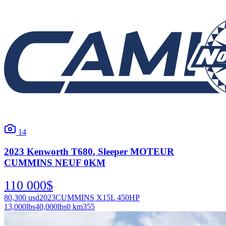
14
2023
Kenworth
T680
, Sleeper MOTEUR
CUMMINS NEUF 0KM
110 000
$
80,300
usd
2023
CUMMINS X15L 450HP
13,000
lbs
40,000
lbs
0 km
355