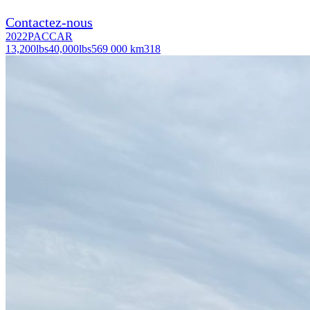
Contactez-nous
2022
PACCAR
13,200
lbs
40,000
lbs
569 000 km
318