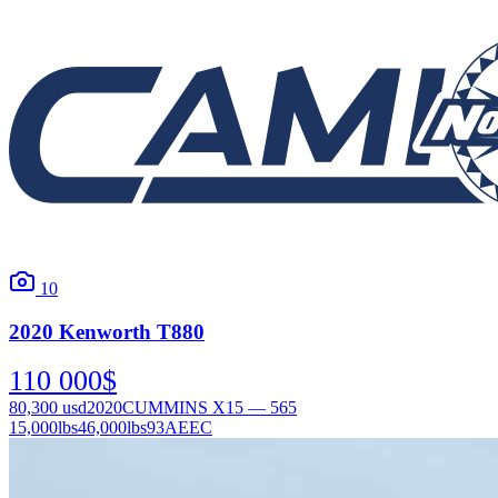
10
2020
Kenworth
T880
110 000
$
80,300
usd
2020
CUMMINS X15 — 565
15,000
lbs
46,000
lbs
93AEEC