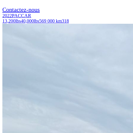
Contactez-nous
2022
PACCAR
13,200
lbs
40,000
lbs
569 000 km
318