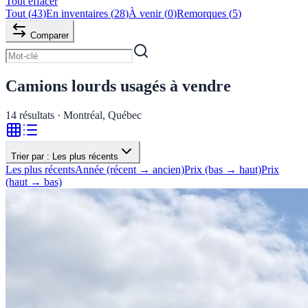
Tout effacer
Tout
(
43
)
En inventaires
(
28
)
À venir
(
0
)
Remorques
(
5
)
Comparer
Camions lourds usagés à vendre
14
résultats · Montréal, Québec
Trier par :
Les plus récents
Les plus récents
Année (récent → ancien)
Prix (bas → haut)
Prix
(haut → bas)