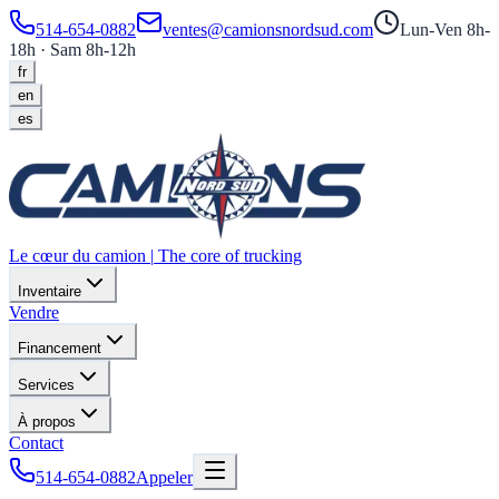
514-654-0882
ventes@camionsnordsud.com
Lun-Ven 8h-
18h · Sam 8h-12h
fr
en
es
Le cœur du camion
|
The core of trucking
Inventaire
Vendre
Financement
Services
À propos
Contact
514-654-0882
Appeler