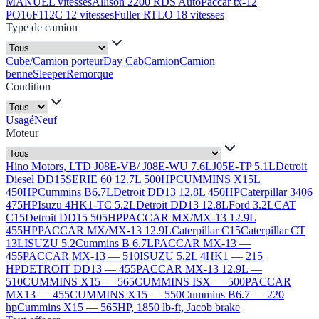
MANUEL vitesses
Allison 2200 RDS Auto
Paccar tx-12
PO16F112C 12 vitesses
Fuller RTLO 18 vitesses
Type de camion
Cube/Camion porteur
Day Cab
Camion
Camion
benne
Sleeper
Remorque
Condition
Usagé
Neuf
Moteur
Hino Motors, LTD J08E-VB/ J08E-WU 7.6L
J05E-TP 5.1L
Detroit
Diesel DD15
SERIE 60 12.7L 500HP
CUMMINS X15L
450HP
Cummins B6.7L
Detroit DD13 12.8L 450HP
Caterpillar 3406
475HP
Isuzu 4HK1-TC 5.2L
Detroit DD13 12.8L
Ford 3.2L
CAT
C15
Detroit DD15 505HP
PACCAR MX/MX-13 12.9L
455HP
PACCAR MX/MX-13 12.9L
Caterpillar C15
Caterpillar CT
13L
ISUZU 5.2
Cummins B 6.7L
PACCAR MX-13 —
455
PACCAR MX-13 — 510
ISUZU 5.2L 4HK1 — 215
HP
DETROIT DD13 — 455
PACCAR MX-13 12.9L —
510
CUMMINS X15 — 565
CUMMINS ISX — 500
PACCAR
MX13 — 455
CUMMINS X15 — 550
Cummins B6.7 — 220
hp
Cummins X15 — 565HP, 1850 lb-ft, Jacob brake