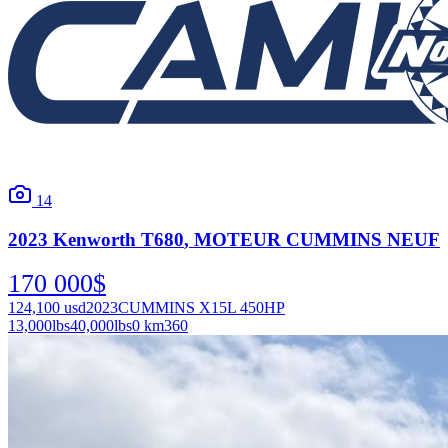
14
2023
Kenworth
T680
, MOTEUR CUMMINS NEUF
170 000
$
124,100
usd
2023
CUMMINS X15L 450HP
13,000
lbs
40,000
lbs
0 km
360