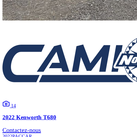
14
2022
Kenworth
T680
Contactez-nous
2022
PACCAR