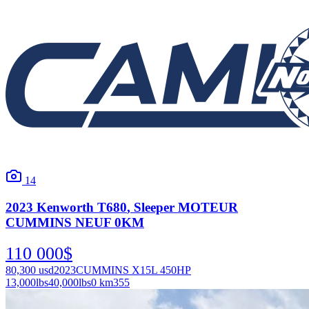
14
2023
Kenworth
T680
, Sleeper MOTEUR
CUMMINS NEUF 0KM
110 000
$
80,300
usd
2023
CUMMINS X15L 450HP
13,000
lbs
40,000
lbs
0 km
355