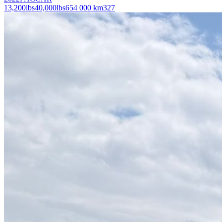
13,200
lbs
40,000
lbs
654 000 km
327