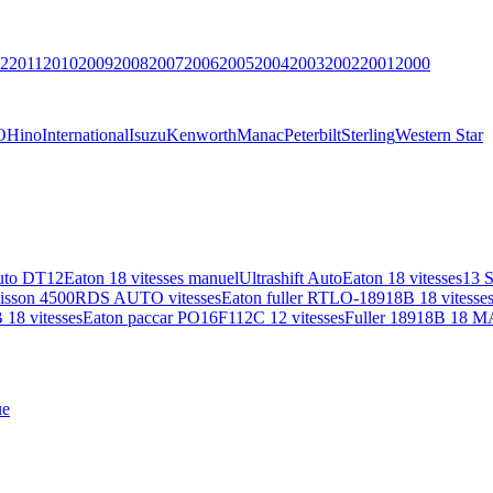
2
2011
2010
2009
2008
2007
2006
2005
2004
2003
2002
2001
2000
O
Hino
International
Isuzu
Kenworth
Manac
Peterbilt
Sterling
Western Star
uto DT12
Eaton 18 vitesses manuel
Ultrashift Auto
Eaton 18 vitesses
13 
lisson 4500RDS AUTO vitesses
Eaton fuller RTLO-18918B 18 vitesse
18 vitesses
Eaton paccar PO16F112C 12 vitesses
Fuller 18918B 18 M
ue