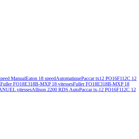
Speed Manual
Eaton 18 speed
Automatique
Paccar tx12 PO16F112C 12
s
Fuller FO18E318B-MXP 18 vitesses
Fuller FO18E318B-MXP 18
ANUEL vitesses
Allison 2200 RDS Auto
Paccar tx-12 PO16F112C 12