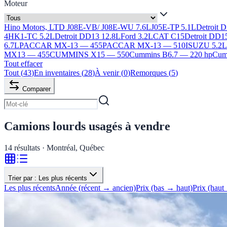
Moteur
Hino Motors, LTD J08E-VB/ J08E-WU 7.6L
J05E-TP 5.1L
Detroit 
4HK1-TC 5.2L
Detroit DD13 12.8L
Ford 3.2L
CAT C15
Detroit DD1
6.7L
PACCAR MX-13 — 455
PACCAR MX-13 — 510
ISUZU 5.2
MX13 — 455
CUMMINS X15 — 550
Cummins B6.7 — 220 hp
Cumm
Tout effacer
Tout
(
43
)
En inventaires
(
28
)
À venir
(
0
)
Remorques
(
5
)
Comparer
Camions lourds usagés à vendre
14
résultats · Montréal, Québec
Trier par :
Les plus récents
Les plus récents
Année (récent → ancien)
Prix (bas → haut)
Prix (haut