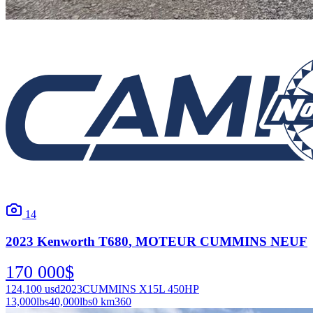
14
2023
Kenworth
T680
, MOTEUR CUMMINS NEUF
170 000
$
124,100
usd
2023
CUMMINS X15L 450HP
13,000
lbs
40,000
lbs
0 km
360