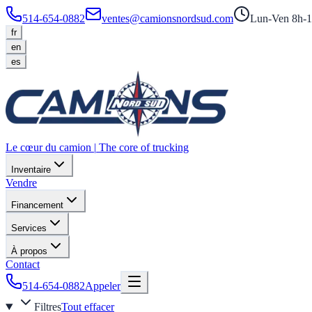
514-654-0882
ventes@camionsnordsud.com
Lun-Ven 8h-1
fr
en
es
Le cœur du camion
|
The core of trucking
Inventaire
Vendre
Financement
Services
À propos
Contact
514-654-0882
Appeler
Filtres
Tout effacer