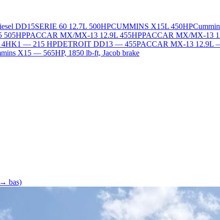
Diesel DD15
SERIE 60 12.7L 500HP
CUMMINS X15L 450HP
Cummin
5 505HP
PACCAR MX/MX-13 12.9L 455HP
PACCAR MX/MX-13 1
L 4HK1 — 215 HP
DETROIT DD13 — 455
PACCAR MX-13 12.9L 
ins X15 — 565HP, 1850 lb-ft, Jacob brake
 → bas)