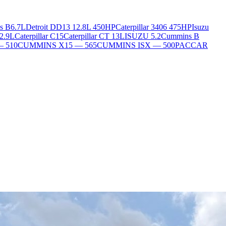
s B6.7L
Detroit DD13 12.8L 450HP
Caterpillar 3406 475HP
Isuzu
2.9L
Caterpillar C15
Caterpillar CT 13L
ISUZU 5.2
Cummins B
— 510
CUMMINS X15 — 565
CUMMINS ISX — 500
PACCAR