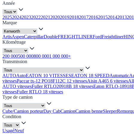
Année
2025
2024
2023
2022
2021
2020
2019
2018
2017
2016
2015
2014
2013
201
Marque
Artis
Aspen
Caterpillar
Double
FREIGHTLINER
Ford
Freightliner
HIN
Kilométrage
200 000
500 000
800 000
1 000 000+
Transmission
AUTO
Auto
EATON 10 VITESSES
EATON 18 SPEED
Automatic
A
vitesses
Paccar tx-12 PO18F112C 12 vitesses
Aisin A465 6 vitesses
Al
AUTO vitesses
Fuller RTLO20918B 18 vitesses
Eaton RTLO-18918B 
vitesses
Fuller RTLO 18 vitesses
Type de camion
Cube/Camion porteur
Day Cab
Camion
Camion benne
Sleeper
Remorq
Condition
Usagé
Neuf