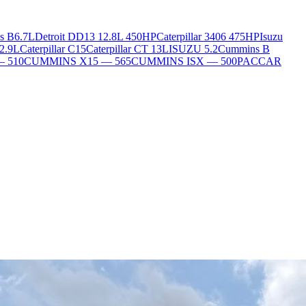
s B6.7L
Detroit DD13 12.8L 450HP
Caterpillar 3406 475HP
Isuzu
2.9L
Caterpillar C15
Caterpillar CT 13L
ISUZU 5.2
Cummins B
— 510
CUMMINS X15 — 565
CUMMINS ISX — 500
PACCAR