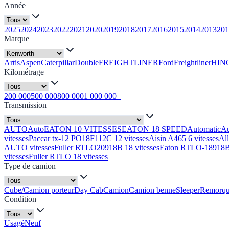
Année
2025
2024
2023
2022
2021
2020
2019
2018
2017
2016
2015
2014
2013
201
Marque
Artis
Aspen
Caterpillar
Double
FREIGHTLINER
Ford
Freightliner
HIN
Kilométrage
200 000
500 000
800 000
1 000 000+
Transmission
AUTO
Auto
EATON 10 VITESSES
EATON 18 SPEED
Automatic
A
vitesses
Paccar tx-12 PO18F112C 12 vitesses
Aisin A465 6 vitesses
Al
AUTO vitesses
Fuller RTLO20918B 18 vitesses
Eaton RTLO-18918B 
vitesses
Fuller RTLO 18 vitesses
Type de camion
Cube/Camion porteur
Day Cab
Camion
Camion benne
Sleeper
Remorq
Condition
Usagé
Neuf