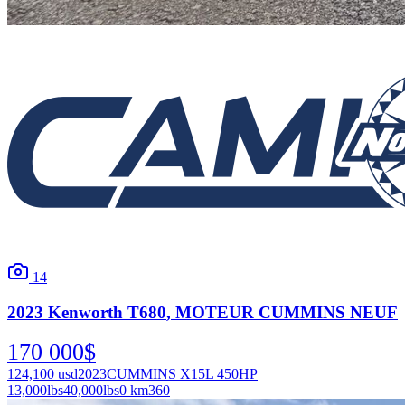
14
2023
Kenworth
T680
, MOTEUR CUMMINS NEUF
170 000
$
124,100
usd
2023
CUMMINS X15L 450HP
13,000
lbs
40,000
lbs
0 km
360