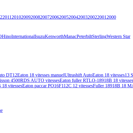
2
2011
2010
2009
2008
2007
2006
2005
2004
2003
2002
2001
2000
O
Hino
International
Isuzu
Kenworth
Manac
Peterbilt
Sterling
Western Star
uto DT12
Eaton 18 vitesses manuel
Ultrashift Auto
Eaton 18 vitesses
13 
lisson 4500RDS AUTO vitesses
Eaton fuller RTLO-18918B 18 vitesse
18 vitesses
Eaton paccar PO16F112C 12 vitesses
Fuller 18918B 18 M
ue