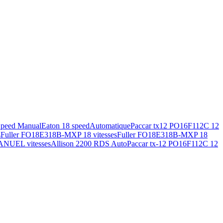
Speed Manual
Eaton 18 speed
Automatique
Paccar tx12 PO16F112C 12
s
Fuller FO18E318B-MXP 18 vitesses
Fuller FO18E318B-MXP 18
ANUEL vitesses
Allison 2200 RDS Auto
Paccar tx-12 PO16F112C 12