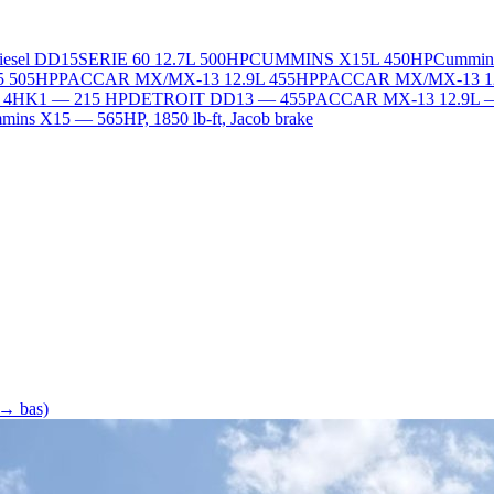
Diesel DD15
SERIE 60 12.7L 500HP
CUMMINS X15L 450HP
Cummin
5 505HP
PACCAR MX/MX-13 12.9L 455HP
PACCAR MX/MX-13 1
L 4HK1 — 215 HP
DETROIT DD13 — 455
PACCAR MX-13 12.9L 
ins X15 — 565HP, 1850 lb-ft, Jacob brake
 → bas)