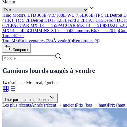
Moteur
Hino Motors, LTD J08E-VB/ J08E-WU 7.6L
J05E-TP 5.1L
Detroit 
4HK1-TC 5.2L
Detroit DD13 12.8L
Ford 3.2L
CAT C15
Detroit DD1
6.7L
PACCAR MX-13 — 455
PACCAR MX-13 — 510
ISUZU 5.2
MX13 — 455
CUMMINS X15 — 550
Cummins B6.7 — 220 hp
Cumm
Tout effacer
Tout
(
43
)
En inventaires
(
28
)
À venir
(
0
)
Remorques
(
5
)
Comparer
Camions lourds usagés à vendre
14
résultats · Montréal, Québec
Trier par :
Les plus récents
Les plus récents
Année (récent → ancien)
Prix (bas → haut)
Prix (haut