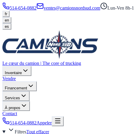
514-654-0882
ventes@camionsnordsud.com
Lun-Ven 8h-1
fr
en
es
Le cœur du camion
|
The core of trucking
Inventaire
Vendre
Financement
Services
À propos
Contact
514-654-0882
Appeler
Filtres
Tout effacer