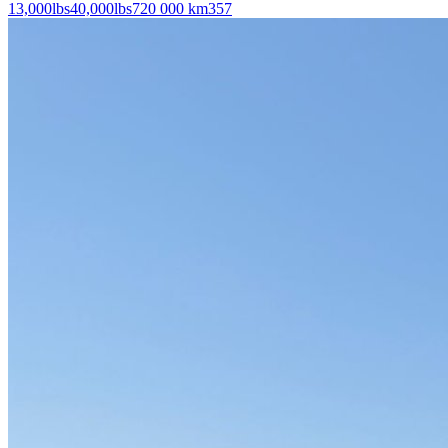
13,000
lbs
40,000
lbs
720 000 km
357