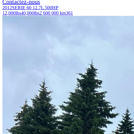
Contactez-nous
2012
SERIE 60 12.7L 500HP
12,000
lbs
40,000
lbs
2 600 000 km
361