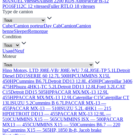
MANUEL vitesses
Allison 2200 RDS Auto
Paccar tx-12
PO16F112C 12 vitesses
Fuller RTLO 18 vitesses
Type de camion
Cube/Camion porteur
Day Cab
Camion
Camion
benne
Sleeper
Remorque
Condition
Usagé
Neuf
Moteur
Hino Motors, LTD J08E-VB/ J08E-WU 7.6L
J05E-TP 5.1L
Detroit
Diesel DD15
SERIE 60 12.7L 500HP
CUMMINS X15L
450HP
Cummins B6.7L
Detroit DD13 12.8L 450HP
Caterpillar 3406
475HP
Isuzu 4HK1-TC 5.2L
Detroit DD13 12.8L
Ford 3.2L
CAT
C15
Detroit DD15 505HP
PACCAR MX/MX-13 12.9L
455HP
PACCAR MX/MX-13 12.9L
Caterpillar C15
Caterpillar CT
13L
ISUZU 5.2
Cummins B 6.7L
PACCAR MX-13 —
455
PACCAR MX-13 — 510
ISUZU 5.2L 4HK1 — 215
HP
DETROIT DD13 — 455
PACCAR MX-13 12.9L —
510
CUMMINS X15 — 565
CUMMINS ISX — 500
PACCAR
MX13 — 455
CUMMINS X15 — 550
Cummins B6.7 — 220
hp
Cummins X15 — 565HP, 1850 lb-ft, Jacob brake