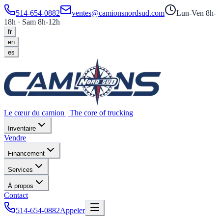
514-654-0882
ventes@camionsnordsud.com
Lun-Ven 8h-
18h · Sam 8h-12h
fr
en
es
Le cœur du camion
|
The core of trucking
Inventaire
Vendre
Financement
Services
À propos
Contact
514-654-0882
Appeler