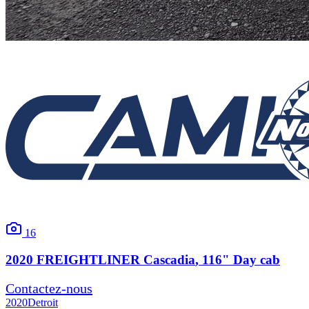
16
2020
FREIGHTLINER
Cascadia
, 116" Day cab
Contactez-nous
2020
Detroit