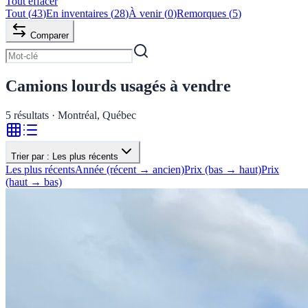
Tout effacer
Tout
(
43
)
En inventaires
(
28
)
À venir
(
0
)
Remorques
(
5
)
Comparer
Camions lourds usagés à vendre
5
résultats · Montréal, Québec
Trier par :
Les plus récents
Les plus récents
Année (récent → ancien)
Prix (bas → haut)
Prix
(haut → bas)