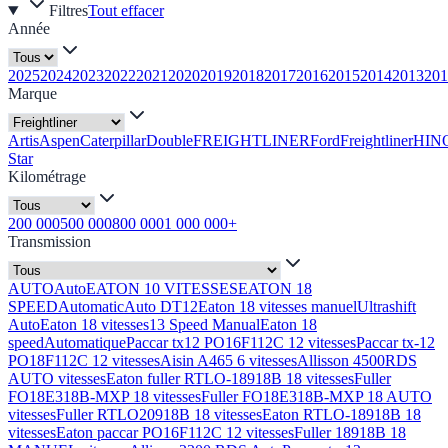
Filtres
Tout effacer
Année
2025
2024
2023
2022
2021
2020
2019
2018
2017
2016
2015
2014
2013
201
Marque
Artis
Aspen
Caterpillar
Double
FREIGHTLINER
Ford
Freightliner
HIN
Star
Kilométrage
200 000
500 000
800 000
1 000 000+
Transmission
AUTO
Auto
EATON 10 VITESSES
EATON 18
SPEED
Automatic
Auto DT12
Eaton 18 vitesses manuel
Ultrashift
Auto
Eaton 18 vitesses
13 Speed Manual
Eaton 18
speed
Automatique
Paccar tx12 PO16F112C 12 vitesses
Paccar tx-12
PO18F112C 12 vitesses
Aisin A465 6 vitesses
Allisson 4500RDS
AUTO vitesses
Eaton fuller RTLO-18918B 18 vitesses
Fuller
FO18E318B-MXP 18 vitesses
Fuller FO18E318B-MXP 18 AUTO
vitesses
Fuller RTLO20918B 18 vitesses
Eaton RTLO-18918B 18
vitesses
Eaton paccar PO16F112C 12 vitesses
Fuller 18918B 18