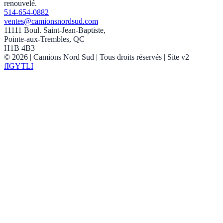
renouvelé.
514-654-0882
ventes@camionsnordsud.com
11111 Boul. Saint-Jean-Baptiste,
Pointe-aux-Trembles, QC
H1B 4B3
©
2026
| Camions Nord Sud |
Tous droits réservés
| Site v2
f
IG
YT
LI