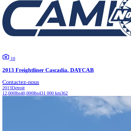
10
2013
Freightliner
Cascadia
, DAYCAB
Contactez-nous
2013
Detroit
12,000
lbs
40,000
lbs
431 000 km
362