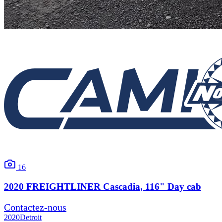
16
2020
FREIGHTLINER
Cascadia
, 116" Day cab
Contactez-nous
2020
Detroit