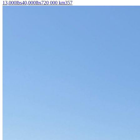
13,000
lbs
40,000
lbs
720 000 km
357