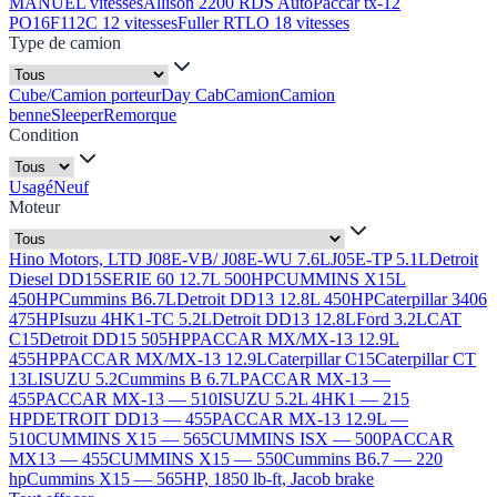
MANUEL vitesses
Allison 2200 RDS Auto
Paccar tx-12
PO16F112C 12 vitesses
Fuller RTLO 18 vitesses
Type de camion
Cube/Camion porteur
Day Cab
Camion
Camion
benne
Sleeper
Remorque
Condition
Usagé
Neuf
Moteur
Hino Motors, LTD J08E-VB/ J08E-WU 7.6L
J05E-TP 5.1L
Detroit
Diesel DD15
SERIE 60 12.7L 500HP
CUMMINS X15L
450HP
Cummins B6.7L
Detroit DD13 12.8L 450HP
Caterpillar 3406
475HP
Isuzu 4HK1-TC 5.2L
Detroit DD13 12.8L
Ford 3.2L
CAT
C15
Detroit DD15 505HP
PACCAR MX/MX-13 12.9L
455HP
PACCAR MX/MX-13 12.9L
Caterpillar C15
Caterpillar CT
13L
ISUZU 5.2
Cummins B 6.7L
PACCAR MX-13 —
455
PACCAR MX-13 — 510
ISUZU 5.2L 4HK1 — 215
HP
DETROIT DD13 — 455
PACCAR MX-13 12.9L —
510
CUMMINS X15 — 565
CUMMINS ISX — 500
PACCAR
MX13 — 455
CUMMINS X15 — 550
Cummins B6.7 — 220
hp
Cummins X15 — 565HP, 1850 lb-ft, Jacob brake