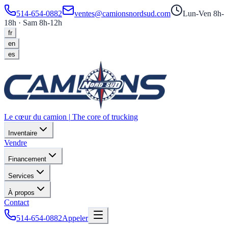
514-654-0882
ventes@camionsnordsud.com
Lun-Ven 8h-
18h · Sam 8h-12h
fr
en
es
Le cœur du camion
|
The core of trucking
Inventaire
Vendre
Financement
Services
À propos
Contact
514-654-0882
Appeler