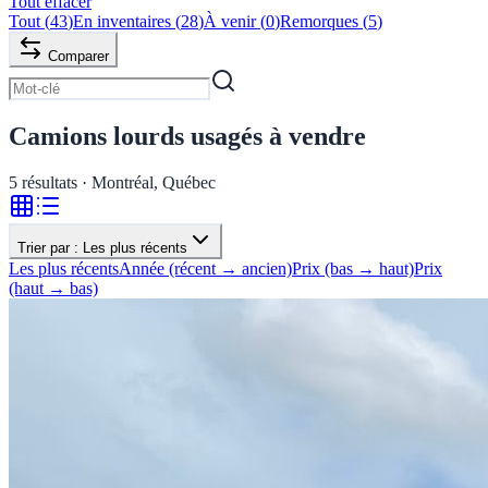
Tout effacer
Tout
(
43
)
En inventaires
(
28
)
À venir
(
0
)
Remorques
(
5
)
Comparer
Camions lourds usagés à vendre
5
résultats · Montréal, Québec
Trier par :
Les plus récents
Les plus récents
Année (récent → ancien)
Prix (bas → haut)
Prix
(haut → bas)