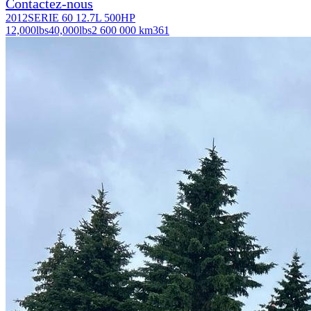
Contactez-nous
2012
SERIE 60 12.7L 500HP
12,000
lbs
40,000
lbs
2 600 000 km
361