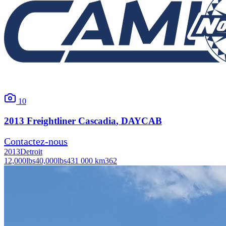
10
2013
Freightliner
Cascadia
, DAYCAB
Contactez-nous
2013
Detroit
12,000
lbs
40,000
lbs
431 000 km
362