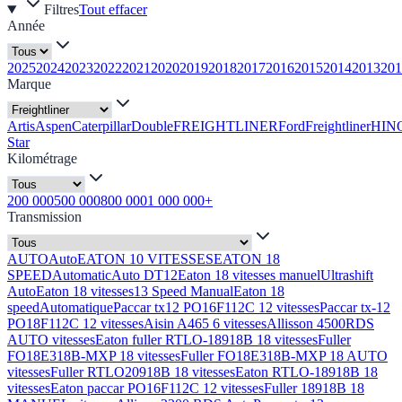
Filtres
Tout effacer
Année
2025
2024
2023
2022
2021
2020
2019
2018
2017
2016
2015
2014
2013
201
Marque
Artis
Aspen
Caterpillar
Double
FREIGHTLINER
Ford
Freightliner
HIN
Star
Kilométrage
200 000
500 000
800 000
1 000 000+
Transmission
AUTO
Auto
EATON 10 VITESSES
EATON 18
SPEED
Automatic
Auto DT12
Eaton 18 vitesses manuel
Ultrashift
Auto
Eaton 18 vitesses
13 Speed Manual
Eaton 18
speed
Automatique
Paccar tx12 PO16F112C 12 vitesses
Paccar tx-12
PO18F112C 12 vitesses
Aisin A465 6 vitesses
Allisson 4500RDS
AUTO vitesses
Eaton fuller RTLO-18918B 18 vitesses
Fuller
FO18E318B-MXP 18 vitesses
Fuller FO18E318B-MXP 18 AUTO
vitesses
Fuller RTLO20918B 18 vitesses
Eaton RTLO-18918B 18
vitesses
Eaton paccar PO16F112C 12 vitesses
Fuller 18918B 18