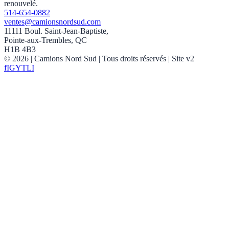
renouvelé.
514-654-0882
ventes@camionsnordsud.com
11111 Boul. Saint-Jean-Baptiste,
Pointe-aux-Trembles, QC
H1B 4B3
©
2026
| Camions Nord Sud |
Tous droits réservés
| Site v2
f
IG
YT
LI